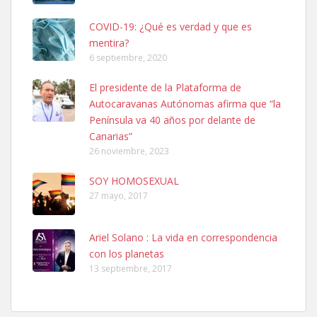
COVID-19: ¿Qué es verdad y que es
mentira?
6 septiembre, 2020
SHIBA PERDIDO AVDA JOSE MESA Y LOPEZ
El presidente de la Plataforma de
PERRO MACHO RAZA SHIBA CON MICROCHIP PERDIDO HOY
Autocaravanas Autónomas afirma que “la
06/07/2025 ZONA MESA Y LOPEZ. ES MUY ASUSTADIZO
Península va 40 años por delante de
Leales.org » Gran Canaria
|
6.7.2025
Canarias”
26 noviembre, 2023
SOY HOMOSEXUAL
27 mayo, 2017
Ariel Solano : La vida en correspondencia
Ninfa perdida
con los planetas
El día 5 se los perdió una ninfa papillera, asustada tiene miedo a la
13 septiembre, 2017
calle, se perdió por la zon...
Leales.org » Gran Canaria
|
6.7.2025