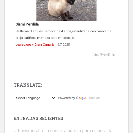
Siami Perdida
Se llama Siami,es hembra de 4 años,esterilizada con marca de
oreja,cariñosa,mimosa pero miedosa,e...
Leales.org » Gran Canaria
|
9.7.2025
TRANSLATE:
ADOPCIÓN URGENTE GATA TEROR GRAN CANARIA
Powered by
Translate
El ayuntamiento se va a llevar a Los Gatos callejeros de la zona los
próximos días, ella incluida...
Leales.org » Gran Canaria
|
9.7.2025
ENTRADAS RECIENTES
Urbanismo abre la consulta pública para elaborar la