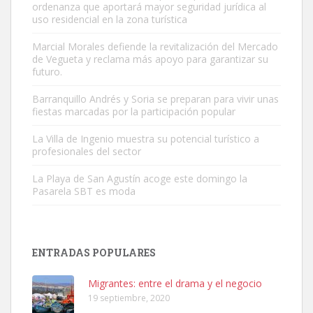
ordenanza que aportará mayor seguridad jurídica al
uso residencial en la zona turística
Marcial Morales defiende la revitalización del Mercado
de Vegueta y reclama más apoyo para garantizar su
Gato manso encontrado
futuro.
Este gato macho ha aparecido en la calle hace menos de un mes,
Barranquillo Andrés y Soria se preparan para vivir unas
es muy manso y extremadamente cari...
fiestas marcadas por la participación popular
Leales.org » Gran Canaria
|
9.7.2025
La Villa de Ingenio muestra su potencial turístico a
profesionales del sector
La Playa de San Agustín acoge este domingo la
Pasarela SBT es moda
Adopción urgente
Busco adopción responsable para mi perra. Pastor alemán,
ENTRADAS POPULARES
hembra, 4 años. Por motivos personales ...
Leales.org » Gran Canaria
|
6.7.2025
Migrantes: entre el drama y el negocio
19 septiembre, 2020