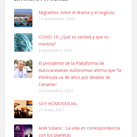
hembra, 4 años. Por motivos personales ...
Leales.org » Gran Canaria
|
6.7.2025
Migrantes: entre el drama y el negocio
19 septiembre, 2020
COVID-19: ¿Qué es verdad y que es
mentira?
6 septiembre, 2020
SHIBA PERDIDO AVDA JOSE MESA Y LOPEZ
El presidente de la Plataforma de
PERRO MACHO RAZA SHIBA CON MICROCHIP PERDIDO HOY
Autocaravanas Autónomas afirma que “la
06/07/2025 ZONA MESA Y LOPEZ. ES MUY ASUSTADIZO
Península va 40 años por delante de
Leales.org » Gran Canaria
|
6.7.2025
Canarias”
26 noviembre, 2023
SOY HOMOSEXUAL
27 mayo, 2017
Ariel Solano : La vida en correspondencia
Ninfa perdida
con los planetas
El día 5 se los perdió una ninfa papillera, asustada tiene miedo a la