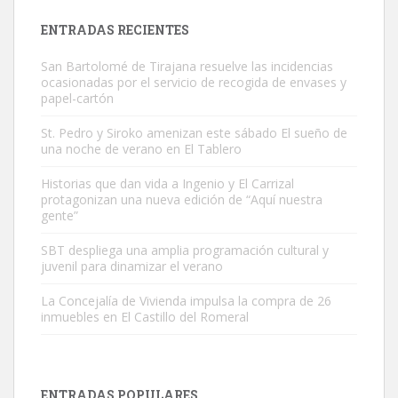
Leales.org » Gran Canaria
|
9.7.2025
ENTRADAS RECIENTES
San Bartolomé de Tirajana resuelve las incidencias
ocasionadas por el servicio de recogida de envases y
papel-cartón
St. Pedro y Siroko amenizan este sábado El sueño de
una noche de verano en El Tablero
Gato manso encontrado
Este gato macho ha aparecido en la calle hace menos de un mes,
Historias que dan vida a Ingenio y El Carrizal
protagonizan una nueva edición de “Aquí nuestra
es muy manso y extremadamente cari...
gente”
Leales.org » Gran Canaria
|
9.7.2025
SBT despliega una amplia programación cultural y
juvenil para dinamizar el verano
La Concejalía de Vivienda impulsa la compra de 26
inmuebles en El Castillo del Romeral
Adopción urgente
Busco adopción responsable para mi perra. Pastor alemán,
ENTRADAS POPULARES