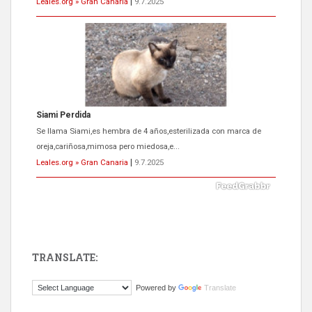
Leales.org » Gran Canaria
|
9.7.2025
Siami Perdida
Se llama Siami,es hembra de 4 años,esterilizada con marca de
oreja,cariñosa,mimosa pero miedosa,e...
Leales.org » Gran Canaria
|
9.7.2025
TRANSLATE:
ADOPCIÓN URGENTE GATA TEROR GRAN CANARIA
Powered by
Translate
El ayuntamiento se va a llevar a Los Gatos callejeros de la zona los
próximos días, ella incluida...