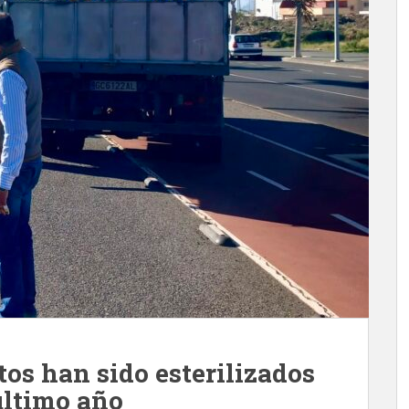
os han sido esterilizados
último año