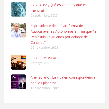
COVID-19: ¿Qué es verdad y que es
mentira?
6 septiembre, 2020
El presidente de la Plataforma de
Autocaravanas Autónomas afirma que “la
Península va 40 años por delante de
Ninfa perdida
Canarias”
El día 5 se los perdió una ninfa papillera, asustada tiene miedo a la
26 noviembre, 2023
calle, se perdió por la zon...
Leales.org » Gran Canaria
|
6.7.2025
SOY HOMOSEXUAL
27 mayo, 2017
Ariel Solano : La vida en correspondencia
con los planetas
13 septiembre, 2017
Adopcion
Busco casa de acogida para mi perrita ya que por temas de trabajo
no la puedo tener. Solo gente r...