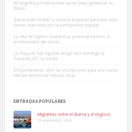
de Vegueta y reclama más apoyo para garantizar su
futuro.
Barranquillo Andrés y Soria se preparan para vivir unas
fiestas marcadas por la participación popular
La Villa de Ingenio muestra su potencial turístico a
profesionales del sector
Adopción urgente
Busco adopción responsable para mi perra. Pastor alemán,
La Playa de San Agustín acoge este domingo la
hembra, 4 años. Por motivos personales ...
Pasarela SBT es moda
Leales.org » Gran Canaria
|
6.7.2025
El Ayuntamiento abre las inscripciones para una nueva
edición del festival Mareas Vivas.
ENTRADAS POPULARES
SHIBA PERDIDO AVDA JOSE MESA Y LOPEZ
Migrantes: entre el drama y el negocio
PERRO MACHO RAZA SHIBA CON MICROCHIP PERDIDO HOY
19 septiembre, 2020
06/07/2025 ZONA MESA Y LOPEZ. ES MUY ASUSTADIZO
Leales.org » Gran Canaria
|
6.7.2025