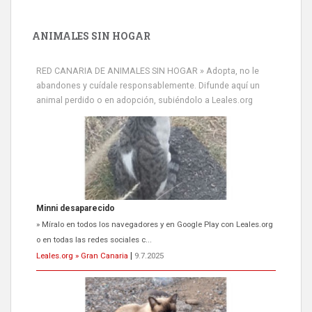
ANIMALES SIN HOGAR
RED CANARIA DE ANIMALES SIN HOGAR » Adopta, no le
Minni desaparecido
abandones y cuídale responsablemente. Difunde aquí un
» Míralo en todos los navegadores y en Google Play con Leales.org
animal perdido o en adopción, subiéndolo a Leales.org
o en todas las redes sociales c...
Leales.org » Gran Canaria
|
9.7.2025
Siami Perdida
Se llama Siami,es hembra de 4 años,esterilizada con marca de
oreja,cariñosa,mimosa pero miedosa,e...
Leales.org » Gran Canaria
|
9.7.2025