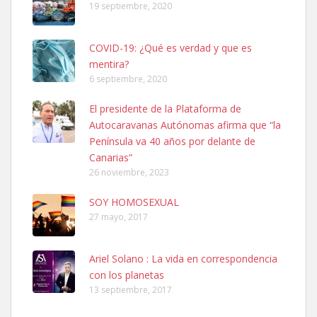
19 septiembre, 2020
COVID-19: ¿Qué es verdad y que es
mentira?
6 septiembre, 2020
El presidente de la Plataforma de
Ninfa perdida
Autocaravanas Autónomas afirma que “la
El día 5 se los perdió una ninfa papillera, asustada tiene miedo a la
calle, se perdió por la zon...
Península va 40 años por delante de
Leales.org » Gran Canaria
|
6.7.2025
Canarias”
26 noviembre, 2023
SOY HOMOSEXUAL
27 mayo, 2017
Ariel Solano : La vida en correspondencia
Adopcion
con los planetas
Busco casa de acogida para mi perrita ya que por temas de trabajo
13 septiembre, 2017
no la puedo tener. Solo gente r...