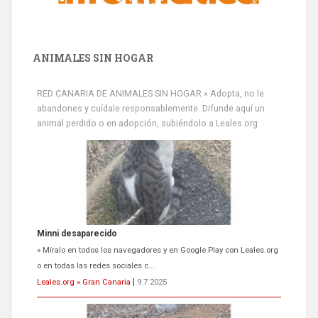
ANIMALES SIN HOGAR
Minni desaparecido
RED CANARIA DE ANIMALES SIN HOGAR » Adopta, no le
» Míralo en todos los navegadores y en Google Play con Leales.org
abandones y cuídale responsablemente. Difunde aquí un
o en todas las redes sociales c...
animal perdido o en adopción, subiéndolo a Leales.org
Leales.org » Gran Canaria
|
9.7.2025
Siami Perdida
Se llama Siami,es hembra de 4 años,esterilizada con marca de
oreja,cariñosa,mimosa pero miedosa,e...
Leales.org » Gran Canaria
|
9.7.2025