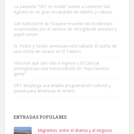
La pasarela “SBT es moda” vuelve a convertir San
Agustín en un gran escaparate de talento y cultura.
San Bartolomé de Tirajana resuelve las incidencias
ocasionadas por el servicio de recogida de envases y
papel-cartón
Adopción urgente
St. Pedro y Siroko amenizan este sábado El sueño de
Busco adopción responsable para mi perra. Pastor alemán,
una noche de verano en El Tablero
hembra, 4 años. Por motivos personales ...
Leales.org » Gran Canaria
|
6.7.2025
Historias que dan vida a Ingenio y El Carrizal
protagonizan una nueva edición de “Aquí nuestra
gente”
SBT despliega una amplia programación cultural y
juvenil para dinamizar el verano
SHIBA PERDIDO AVDA JOSE MESA Y LOPEZ
ENTRADAS POPULARES
PERRO MACHO RAZA SHIBA CON MICROCHIP PERDIDO HOY
06/07/2025 ZONA MESA Y LOPEZ. ES MUY ASUSTADIZO
Migrantes: entre el drama y el negocio
Leales.org » Gran Canaria
|
6.7.2025