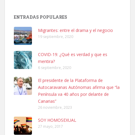
Adopción urgente
Busco adopción responsable para mi perra. Pastor alemán,
ENTRADAS POPULARES
hembra, 4 años. Por motivos personales ...
Leales.org » Gran Canaria
|
6.7.2025
Migrantes: entre el drama y el negocio
19 septiembre, 2020
COVID-19: ¿Qué es verdad y que es
mentira?
6 septiembre, 2020
SHIBA PERDIDO AVDA JOSE MESA Y LOPEZ
El presidente de la Plataforma de
PERRO MACHO RAZA SHIBA CON MICROCHIP PERDIDO HOY
Autocaravanas Autónomas afirma que “la
06/07/2025 ZONA MESA Y LOPEZ. ES MUY ASUSTADIZO
Península va 40 años por delante de
Leales.org » Gran Canaria
|
6.7.2025
Canarias”
26 noviembre, 2023
SOY HOMOSEXUAL
27 mayo, 2017