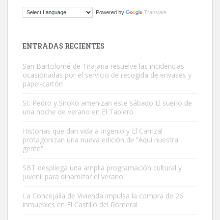
ADOPCIÓN URGENTE GATA TEROR GRAN CANARIA
Powered by
Translate
El ayuntamiento se va a llevar a Los Gatos callejeros de la zona los
próximos días, ella incluida...
Leales.org » Gran Canaria
|
9.7.2025
ENTRADAS RECIENTES
San Bartolomé de Tirajana resuelve las incidencias
ocasionadas por el servicio de recogida de envases y
papel-cartón
St. Pedro y Siroko amenizan este sábado El sueño de
una noche de verano en El Tablero
Gato manso encontrado
Este gato macho ha aparecido en la calle hace menos de un mes,
Historias que dan vida a Ingenio y El Carrizal
protagonizan una nueva edición de “Aquí nuestra
es muy manso y extremadamente cari...
gente”
Leales.org » Gran Canaria
|
9.7.2025
SBT despliega una amplia programación cultural y
juvenil para dinamizar el verano
La Concejalía de Vivienda impulsa la compra de 26
inmuebles en El Castillo del Romeral