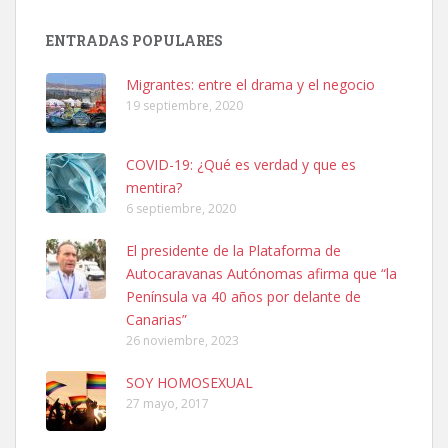
Adopción urgente
Busco adopción responsable para mi perra. Pastor alemán,
ENTRADAS POPULARES
hembra, 4 años. Por motivos personales ...
Leales.org » Gran Canaria
|
6.7.2025
Migrantes: entre el drama y el negocio
19 septiembre, 2020
COVID-19: ¿Qué es verdad y que es
mentira?
6 septiembre, 2020
SHIBA PERDIDO AVDA JOSE MESA Y LOPEZ
El presidente de la Plataforma de
PERRO MACHO RAZA SHIBA CON MICROCHIP PERDIDO HOY
Autocaravanas Autónomas afirma que “la
06/07/2025 ZONA MESA Y LOPEZ. ES MUY ASUSTADIZO
Península va 40 años por delante de
Leales.org » Gran Canaria
|
6.7.2025
Canarias”
26 noviembre, 2023
SOY HOMOSEXUAL
27 mayo, 2017