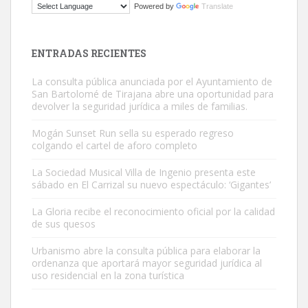
Powered by
Translate
El ayuntamiento se va a llevar a Los Gatos callejeros de la zona los
próximos días, ella incluida...
Leales.org » Gran Canaria
|
9.7.2025
ENTRADAS RECIENTES
La consulta pública anunciada por el Ayuntamiento de
San Bartolomé de Tirajana abre una oportunidad para
devolver la seguridad jurídica a miles de familias.
Mogán Sunset Run sella su esperado regreso
colgando el cartel de aforo completo
Gato manso encontrado
Este gato macho ha aparecido en la calle hace menos de un mes,
La Sociedad Musical Villa de Ingenio presenta este
sábado en El Carrizal su nuevo espectáculo: ‘Gigantes’
es muy manso y extremadamente cari...
Leales.org » Gran Canaria
|
9.7.2025
La Gloria recibe el reconocimiento oficial por la calidad
de sus quesos
Urbanismo abre la consulta pública para elaborar la
ordenanza que aportará mayor seguridad jurídica al
uso residencial en la zona turística