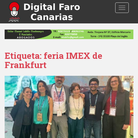
S
TOGGLE
k
i
p
t
o
m
a
Etiqueta: feria IMEX de
i
Frankfurt
n
c
o
n
t
e
n
t