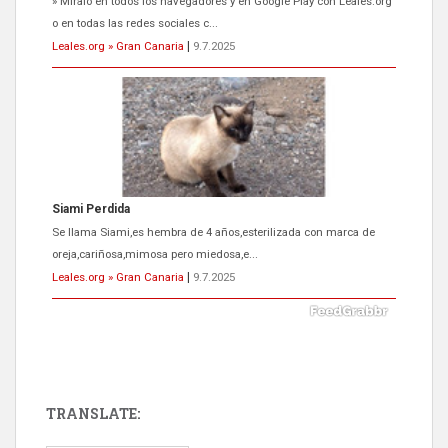
» Míralo en todos los navegadores y en Google Play con Leales.org
o en todas las redes sociales c...
Leales.org » Gran Canaria
|
9.7.2025
Siami Perdida
Se llama Siami,es hembra de 4 años,esterilizada con marca de
oreja,cariñosa,mimosa pero miedosa,e...
Leales.org » Gran Canaria
|
9.7.2025
TRANSLATE:
ADOPCIÓN URGENTE GATA TEROR GRAN CANARIA