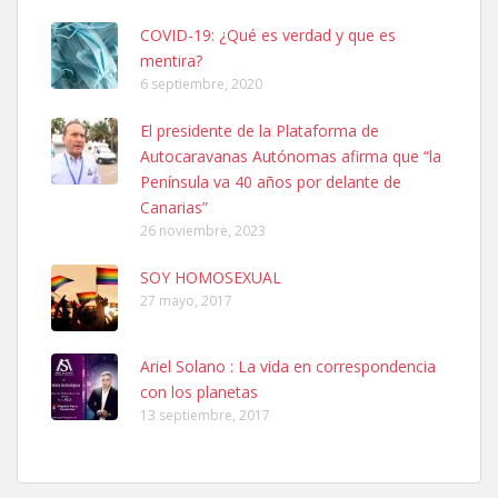
COVID-19: ¿Qué es verdad y que es
mentira?
6 septiembre, 2020
El presidente de la Plataforma de
Autocaravanas Autónomas afirma que “la
SHIBA PERDIDO AVDA JOSE MESA Y LOPEZ
Península va 40 años por delante de
PERRO MACHO RAZA SHIBA CON MICROCHIP PERDIDO HOY
Canarias”
06/07/2025 ZONA MESA Y LOPEZ. ES MUY ASUSTADIZO
26 noviembre, 2023
Leales.org » Gran Canaria
|
6.7.2025
SOY HOMOSEXUAL
27 mayo, 2017
Ariel Solano : La vida en correspondencia
con los planetas
Ninfa perdida
13 septiembre, 2017
El día 5 se los perdió una ninfa papillera, asustada tiene miedo a la
calle, se perdió por la zon...
Leales.org » Gran Canaria
|
6.7.2025