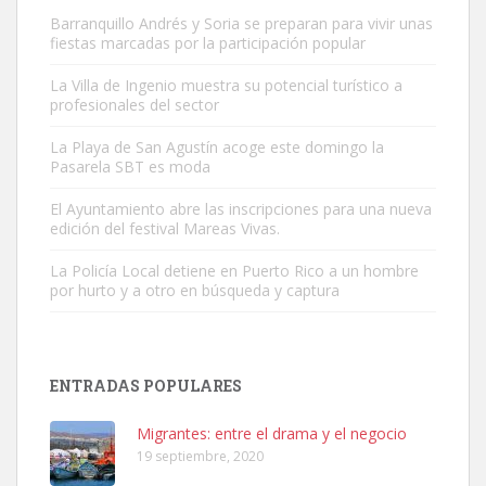
Barranquillo Andrés y Soria se preparan para vivir unas
fiestas marcadas por la participación popular
La Villa de Ingenio muestra su potencial turístico a
profesionales del sector
Gato manso encontrado
La Playa de San Agustín acoge este domingo la
Este gato macho ha aparecido en la calle hace menos de un mes,
Pasarela SBT es moda
es muy manso y extremadamente cari...
El Ayuntamiento abre las inscripciones para una nueva
Leales.org » Gran Canaria
|
9.7.2025
edición del festival Mareas Vivas.
La Policía Local detiene en Puerto Rico a un hombre
por hurto y a otro en búsqueda y captura
ENTRADAS POPULARES
Adopción urgente
Busco adopción responsable para mi perra. Pastor alemán,
Migrantes: entre el drama y el negocio
hembra, 4 años. Por motivos personales ...
19 septiembre, 2020
Leales.org » Gran Canaria
|
6.7.2025