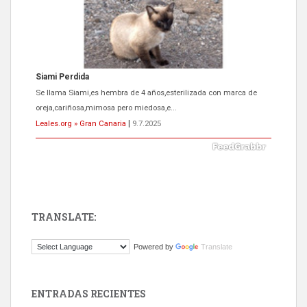
Siami Perdida
Se llama Siami,es hembra de 4 años,esterilizada con marca de
oreja,cariñosa,mimosa pero miedosa,e...
Leales.org » Gran Canaria
|
9.7.2025
TRANSLATE:
ADOPCIÓN URGENTE GATA TEROR GRAN CANARIA
Powered by
Translate
El ayuntamiento se va a llevar a Los Gatos callejeros de la zona los
próximos días, ella incluida...
Leales.org » Gran Canaria
|
9.7.2025
ENTRADAS RECIENTES