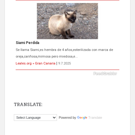
Siami Perdida
Se llama Siami,es hembra de 4 años,esterilizada con marca de
oreja,cariñosa,mimosa pero miedosa,e...
Leales.org » Gran Canaria
|
9.7.2025
TRANSLATE:
ADOPCIÓN URGENTE GATA TEROR GRAN CANARIA
Powered by
Translate
El ayuntamiento se va a llevar a Los Gatos callejeros de la zona los
próximos días, ella incluida...
Leales.org » Gran Canaria
|
9.7.2025