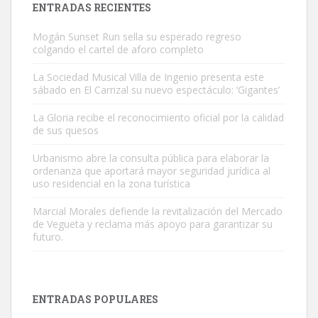
ENTRADAS RECIENTES
Mogán Sunset Run sella su esperado regreso
colgando el cartel de aforo completo
La Sociedad Musical Villa de Ingenio presenta este
sábado en El Carrizal su nuevo espectáculo: ‘Gigantes’
Gato manso encontrado
La Gloria recibe el reconocimiento oficial por la calidad
Este gato macho ha aparecido en la calle hace menos de un mes,
de sus quesos
es muy manso y extremadamente cari...
Urbanismo abre la consulta pública para elaborar la
Leales.org » Gran Canaria
|
9.7.2025
ordenanza que aportará mayor seguridad jurídica al
uso residencial en la zona turística
Marcial Morales defiende la revitalización del Mercado
de Vegueta y reclama más apoyo para garantizar su
futuro.
Adopción urgente
Busco adopción responsable para mi perra. Pastor alemán,
ENTRADAS POPULARES
hembra, 4 años. Por motivos personales ...