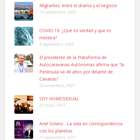
Leales.org » Gran Canaria
|
6.7.2025
Migrantes: entre el drama y el negocio
19 septiembre, 2020
COVID-19: ¿Qué es verdad y que es
mentira?
6 septiembre, 2020
SHIBA PERDIDO AVDA JOSE MESA Y LOPEZ
El presidente de la Plataforma de
PERRO MACHO RAZA SHIBA CON MICROCHIP PERDIDO HOY
Autocaravanas Autónomas afirma que “la
06/07/2025 ZONA MESA Y LOPEZ. ES MUY ASUSTADIZO
Península va 40 años por delante de
Leales.org » Gran Canaria
|
6.7.2025
Canarias”
26 noviembre, 2023
SOY HOMOSEXUAL
27 mayo, 2017
Ariel Solano : La vida en correspondencia
Ninfa perdida
con los planetas
El día 5 se los perdió una ninfa papillera, asustada tiene miedo a la
13 septiembre, 2017
calle, se perdió por la zon...