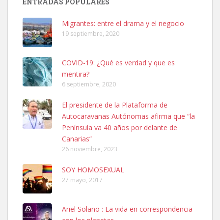
ENTRADAS POPULARES
hembra, 4 años. Por motivos personales ...
Leales.org » Gran Canaria
|
6.7.2025
Migrantes: entre el drama y el negocio
19 septiembre, 2020
COVID-19: ¿Qué es verdad y que es
mentira?
6 septiembre, 2020
SHIBA PERDIDO AVDA JOSE MESA Y LOPEZ
El presidente de la Plataforma de
PERRO MACHO RAZA SHIBA CON MICROCHIP PERDIDO HOY
Autocaravanas Autónomas afirma que “la
06/07/2025 ZONA MESA Y LOPEZ. ES MUY ASUSTADIZO
Península va 40 años por delante de
Leales.org » Gran Canaria
|
6.7.2025
Canarias”
26 noviembre, 2023
SOY HOMOSEXUAL
27 mayo, 2017
Ariel Solano : La vida en correspondencia
Ninfa perdida