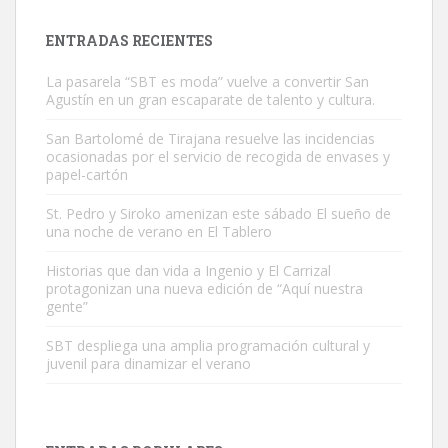
próximos días, ella incluida...
Leales.org » Gran Canaria
|
9.7.2025
ENTRADAS RECIENTES
La pasarela “SBT es moda” vuelve a convertir San
Agustín en un gran escaparate de talento y cultura.
San Bartolomé de Tirajana resuelve las incidencias
ocasionadas por el servicio de recogida de envases y
papel-cartón
Gato manso encontrado
Este gato macho ha aparecido en la calle hace menos de un mes,
St. Pedro y Siroko amenizan este sábado El sueño de
una noche de verano en El Tablero
es muy manso y extremadamente cari...
Leales.org » Gran Canaria
|
9.7.2025
Historias que dan vida a Ingenio y El Carrizal
protagonizan una nueva edición de “Aquí nuestra
gente”
SBT despliega una amplia programación cultural y
juvenil para dinamizar el verano
Adopción urgente
Busco adopción responsable para mi perra. Pastor alemán,