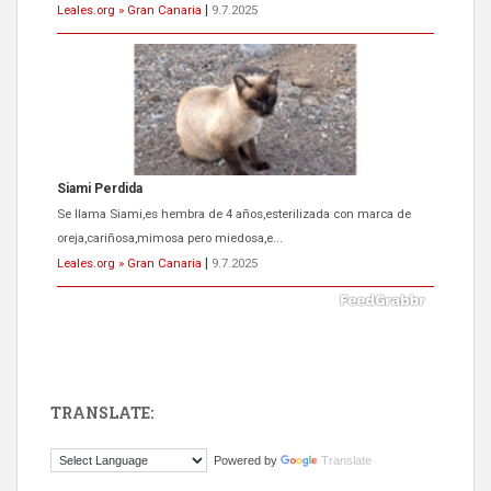
Leales.org » Gran Canaria
|
9.7.2025
Siami Perdida
Se llama Siami,es hembra de 4 años,esterilizada con marca de
oreja,cariñosa,mimosa pero miedosa,e...
Leales.org » Gran Canaria
|
9.7.2025
TRANSLATE:
ADOPCIÓN URGENTE GATA TEROR GRAN CANARIA
Powered by
Translate
El ayuntamiento se va a llevar a Los Gatos callejeros de la zona los