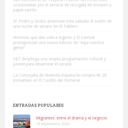
ocasionadas por el servicio de recogida de envases y
papel-cartón
St. Pedro y Siroko amenizan este sábado El sueño de
una noche de verano en El Tablero
Gato manso encontrado
Este gato macho ha aparecido en la calle hace menos de un mes,
Historias que dan vida a Ingenio y El Carrizal
protagonizan una nueva edición de “Aquí nuestra
es muy manso y extremadamente cari...
gente”
Leales.org » Gran Canaria
|
9.7.2025
SBT despliega una amplia programación cultural y
juvenil para dinamizar el verano
La Concejalía de Vivienda impulsa la compra de 26
inmuebles en El Castillo del Romeral
Adopción urgente
Busco adopción responsable para mi perra. Pastor alemán,
ENTRADAS POPULARES
hembra, 4 años. Por motivos personales ...
Leales.org » Gran Canaria
|
6.7.2025
Migrantes: entre el drama y el negocio
19 septiembre, 2020