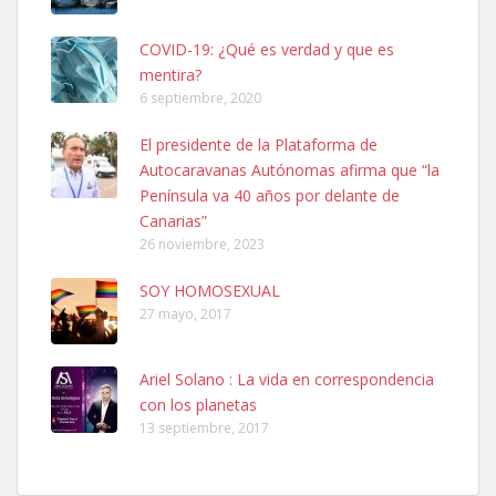
COVID-19: ¿Qué es verdad y que es
mentira?
6 septiembre, 2020
SHIBA PERDIDO AVDA JOSE MESA Y LOPEZ
El presidente de la Plataforma de
PERRO MACHO RAZA SHIBA CON MICROCHIP PERDIDO HOY
Autocaravanas Autónomas afirma que “la
06/07/2025 ZONA MESA Y LOPEZ. ES MUY ASUSTADIZO
Península va 40 años por delante de
Leales.org » Gran Canaria
|
6.7.2025
Canarias”
26 noviembre, 2023
SOY HOMOSEXUAL
27 mayo, 2017
Ariel Solano : La vida en correspondencia
Ninfa perdida
con los planetas
El día 5 se los perdió una ninfa papillera, asustada tiene miedo a la
13 septiembre, 2017
calle, se perdió por la zon...
Leales.org » Gran Canaria
|
6.7.2025