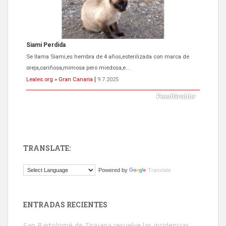
Siami Perdida
Se llama Siami,es hembra de 4 años,esterilizada con marca de
oreja,cariñosa,mimosa pero miedosa,e...
Leales.org » Gran Canaria
|
9.7.2025
TRANSLATE:
ADOPCIÓN URGENTE GATA TEROR GRAN CANARIA
Powered by
Translate
El ayuntamiento se va a llevar a Los Gatos callejeros de la zona los
próximos días, ella incluida...
Leales.org » Gran Canaria
|
9.7.2025
ENTRADAS RECIENTES
San Bartolomé de Tirajana resuelve las incidencias