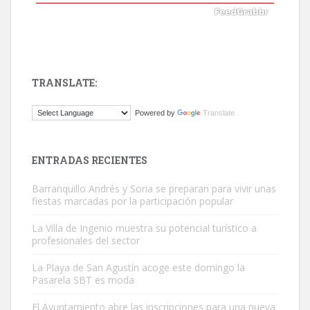
TRANSLATE:
ADOPCIÓN URGENTE GATA TEROR GRAN CANARIA
Powered by
Translate
El ayuntamiento se va a llevar a Los Gatos callejeros de la zona los
próximos días, ella incluida...
Leales.org » Gran Canaria
|
9.7.2025
ENTRADAS RECIENTES
Barranquillo Andrés y Soria se preparan para vivir unas
fiestas marcadas por la participación popular
La Villa de Ingenio muestra su potencial turístico a
profesionales del sector
Gato manso encontrado
La Playa de San Agustín acoge este domingo la
Este gato macho ha aparecido en la calle hace menos de un mes,
Pasarela SBT es moda
es muy manso y extremadamente cari...
El Ayuntamiento abre las inscripciones para una nueva
Leales.org » Gran Canaria
|
9.7.2025