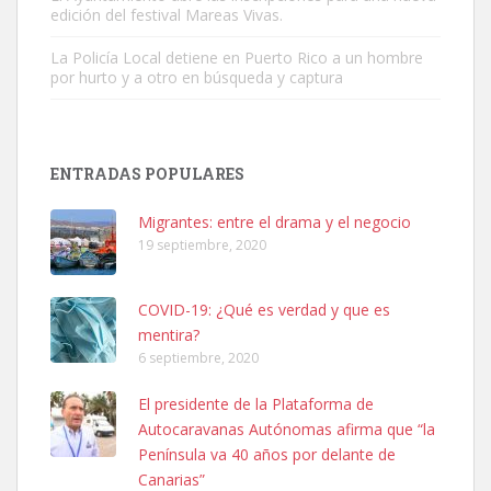
edición del festival Mareas Vivas.
La Policía Local detiene en Puerto Rico a un hombre
por hurto y a otro en búsqueda y captura
ENTRADAS POPULARES
Adopción urgente
Busco adopción responsable para mi perra. Pastor alemán,
Migrantes: entre el drama y el negocio
hembra, 4 años. Por motivos personales ...
19 septiembre, 2020
Leales.org » Gran Canaria
|
6.7.2025
COVID-19: ¿Qué es verdad y que es
mentira?
6 septiembre, 2020
El presidente de la Plataforma de
Autocaravanas Autónomas afirma que “la
SHIBA PERDIDO AVDA JOSE MESA Y LOPEZ
Península va 40 años por delante de
PERRO MACHO RAZA SHIBA CON MICROCHIP PERDIDO HOY
Canarias”
06/07/2025 ZONA MESA Y LOPEZ. ES MUY ASUSTADIZO