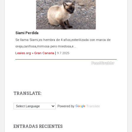
Siami Perdida
Se llama Siami,es hembra de 4 años,esterilizada con marca de
oreja,cariñosa,mimosa pero miedosa,e...
Leales.org » Gran Canaria
|
9.7.2025
TRANSLATE:
ADOPCIÓN URGENTE GATA TEROR GRAN CANARIA
Powered by
Translate
El ayuntamiento se va a llevar a Los Gatos callejeros de la zona los
próximos días, ella incluida...
Leales.org » Gran Canaria
|
9.7.2025
ENTRADAS RECIENTES