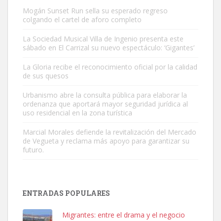
Mogán Sunset Run sella su esperado regreso
colgando el cartel de aforo completo
La Sociedad Musical Villa de Ingenio presenta este
sábado en El Carrizal su nuevo espectáculo: ‘Gigantes’
Gato manso encontrado
La Gloria recibe el reconocimiento oficial por la calidad
Este gato macho ha aparecido en la calle hace menos de un mes,
de sus quesos
es muy manso y extremadamente cari...
Urbanismo abre la consulta pública para elaborar la
Leales.org » Gran Canaria
|
9.7.2025
ordenanza que aportará mayor seguridad jurídica al
uso residencial en la zona turística
Marcial Morales defiende la revitalización del Mercado
de Vegueta y reclama más apoyo para garantizar su
futuro.
Adopción urgente
Busco adopción responsable para mi perra. Pastor alemán,
ENTRADAS POPULARES
hembra, 4 años. Por motivos personales ...
Leales.org » Gran Canaria
|
6.7.2025
Migrantes: entre el drama y el negocio