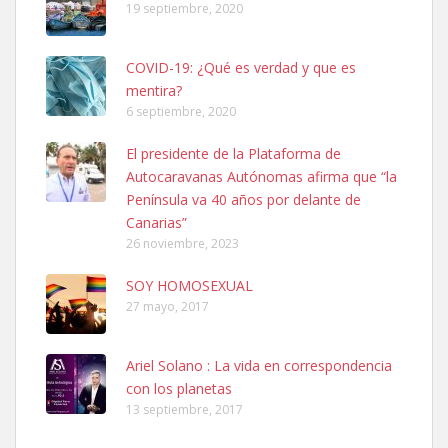
19 septiembre, 2020
COVID-19: ¿Qué es verdad y que es
mentira?
6 septiembre, 2020
SHIBA PERDIDO AVDA JOSE MESA Y LOPEZ
El presidente de la Plataforma de
PERRO MACHO RAZA SHIBA CON MICROCHIP PERDIDO HOY
Autocaravanas Autónomas afirma que “la
06/07/2025 ZONA MESA Y LOPEZ. ES MUY ASUSTADIZO
Península va 40 años por delante de
Leales.org » Gran Canaria
|
6.7.2025
Canarias”
26 noviembre, 2023
SOY HOMOSEXUAL
27 mayo, 2017
Ariel Solano : La vida en correspondencia
Ninfa perdida
con los planetas
El día 5 se los perdió una ninfa papillera, asustada tiene miedo a la
13 septiembre, 2017
calle, se perdió por la zon...
Leales.org » Gran Canaria
|
6.7.2025