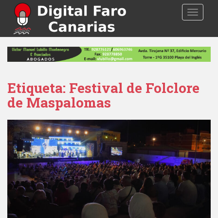
S
TOGGLE
k
i
p
t
o
m
a
Etiqueta: Festival de Folclore
i
de Maspalomas
n
c
o
n
t
e
n
t