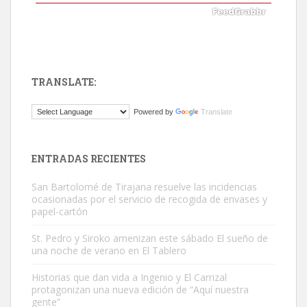
TRANSLATE:
ADOPCIÓN URGENTE GATA TEROR GRAN CANARIA
Powered by
Translate
El ayuntamiento se va a llevar a Los Gatos callejeros de la zona los
próximos días, ella incluida...
Leales.org » Gran Canaria
|
9.7.2025
ENTRADAS RECIENTES
San Bartolomé de Tirajana resuelve las incidencias
ocasionadas por el servicio de recogida de envases y
papel-cartón
St. Pedro y Siroko amenizan este sábado El sueño de
una noche de verano en El Tablero
Gato manso encontrado
Este gato macho ha aparecido en la calle hace menos de un mes,
Historias que dan vida a Ingenio y El Carrizal
protagonizan una nueva edición de “Aquí nuestra
es muy manso y extremadamente cari...
gente”
Leales.org » Gran Canaria
|
9.7.2025