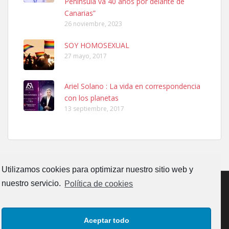
Península va 40 años por delante de
Leales.org » Gran Canaria
|
6.7.2025
Canarias”
26 noviembre, 2023
SOY HOMOSEXUAL
27 mayo, 2017
Ariel Solano : La vida en correspondencia
Ninfa perdida
con los planetas
El día 5 se los perdió una ninfa papillera, asustada tiene miedo a la
13 septiembre, 2017
calle, se perdió por la zon...
Leales.org » Gran Canaria
|
6.7.2025
Utilizamos cookies para optimizar nuestro sitio web y
nuestro servicio.
Política de cookies
Adopcion
CONTACTO
AVISO LEGAL
POLÍTICA DE PRIVACIDAD
Busco casa de acogida para mi perrita ya que por temas de trabajo
Aceptar todo