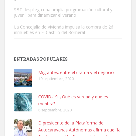
SBT despliega una amplia programación cultural y
juvenil para dinamizar el verano
La Concejalía de Vivienda impulsa la compra de 26
inmuebles en El Castillo del Romeral
Adopción urgente
Busco adopción responsable para mi perra. Pastor alemán,
ENTRADAS POPULARES
hembra, 4 años. Por motivos personales ...
Leales.org » Gran Canaria
|
6.7.2025
Migrantes: entre el drama y el negocio
19 septiembre, 2020
COVID-19: ¿Qué es verdad y que es
mentira?
6 septiembre, 2020
SHIBA PERDIDO AVDA JOSE MESA Y LOPEZ
El presidente de la Plataforma de
PERRO MACHO RAZA SHIBA CON MICROCHIP PERDIDO HOY
Autocaravanas Autónomas afirma que “la
06/07/2025 ZONA MESA Y LOPEZ. ES MUY ASUSTADIZO