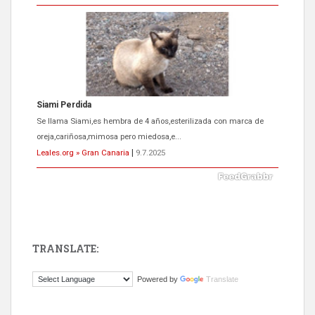
Siami Perdida
Se llama Siami,es hembra de 4 años,esterilizada con marca de
oreja,cariñosa,mimosa pero miedosa,e...
Leales.org » Gran Canaria
|
9.7.2025
TRANSLATE:
ADOPCIÓN URGENTE GATA TEROR GRAN CANARIA
Powered by
Translate
El ayuntamiento se va a llevar a Los Gatos callejeros de la zona los
próximos días, ella incluida...