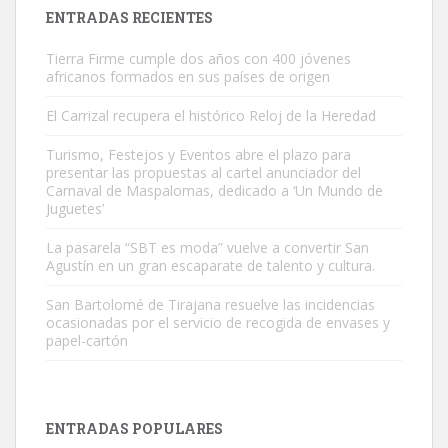
Leales.org » Gran Canaria
|
9.7.2025
ENTRADAS RECIENTES
Tierra Firme cumple dos años con 400 jóvenes
africanos formados en sus países de origen
El Carrizal recupera el histórico Reloj de la Heredad
Turismo, Festejos y Eventos abre el plazo para
Gato manso encontrado
presentar las propuestas al cartel anunciador del
Este gato macho ha aparecido en la calle hace menos de un mes,
Carnaval de Maspalomas, dedicado a ‘Un Mundo de
Juguetes’
es muy manso y extremadamente cari...
Leales.org » Gran Canaria
|
9.7.2025
La pasarela “SBT es moda” vuelve a convertir San
Agustín en un gran escaparate de talento y cultura.
San Bartolomé de Tirajana resuelve las incidencias
ocasionadas por el servicio de recogida de envases y
papel-cartón
Adopción urgente
Busco adopción responsable para mi perra. Pastor alemán,
ENTRADAS POPULARES
hembra, 4 años. Por motivos personales ...