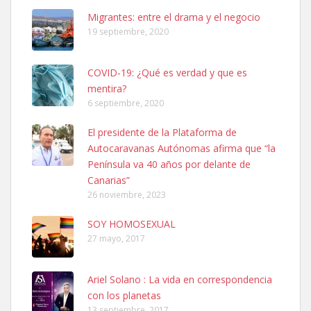
Leales.org » Gran Canaria
|
6.7.2025
Migrantes: entre el drama y el negocio
19 septiembre, 2020
COVID-19: ¿Qué es verdad y que es
mentira?
6 septiembre, 2020
SHIBA PERDIDO AVDA JOSE MESA Y LOPEZ
El presidente de la Plataforma de
PERRO MACHO RAZA SHIBA CON MICROCHIP PERDIDO HOY
Autocaravanas Autónomas afirma que “la
06/07/2025 ZONA MESA Y LOPEZ. ES MUY ASUSTADIZO
Península va 40 años por delante de
Leales.org » Gran Canaria
|
6.7.2025
Canarias”
26 noviembre, 2023
SOY HOMOSEXUAL
27 mayo, 2017
Ariel Solano : La vida en correspondencia
Ninfa perdida
con los planetas
El día 5 se los perdió una ninfa papillera, asustada tiene miedo a la
13 septiembre, 2017