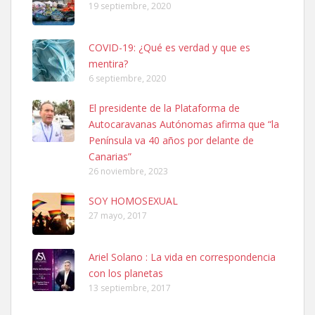
19 septiembre, 2020
COVID-19: ¿Qué es verdad y que es
mentira?
6 septiembre, 2020
SHIBA PERDIDO AVDA JOSE MESA Y LOPEZ
El presidente de la Plataforma de
PERRO MACHO RAZA SHIBA CON MICROCHIP PERDIDO HOY
Autocaravanas Autónomas afirma que “la
06/07/2025 ZONA MESA Y LOPEZ. ES MUY ASUSTADIZO
Península va 40 años por delante de
Leales.org » Gran Canaria
|
6.7.2025
Canarias”
26 noviembre, 2023
SOY HOMOSEXUAL
27 mayo, 2017
Ariel Solano : La vida en correspondencia
Ninfa perdida
con los planetas
El día 5 se los perdió una ninfa papillera, asustada tiene miedo a la
13 septiembre, 2017
calle, se perdió por la zon...
Leales.org » Gran Canaria
|
6.7.2025