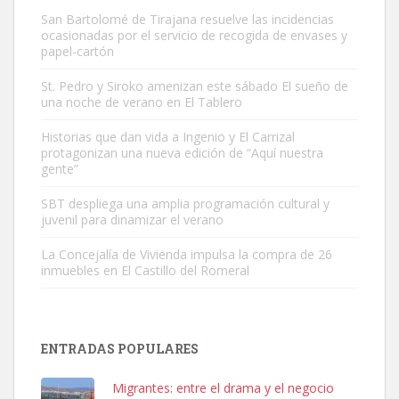
San Bartolomé de Tirajana resuelve las incidencias
ocasionadas por el servicio de recogida de envases y
papel-cartón
St. Pedro y Siroko amenizan este sábado El sueño de
una noche de verano en El Tablero
Gato manso encontrado
Este gato macho ha aparecido en la calle hace menos de un mes,
Historias que dan vida a Ingenio y El Carrizal
protagonizan una nueva edición de “Aquí nuestra
es muy manso y extremadamente cari...
gente”
Leales.org » Gran Canaria
|
9.7.2025
SBT despliega una amplia programación cultural y
juvenil para dinamizar el verano
La Concejalía de Vivienda impulsa la compra de 26
inmuebles en El Castillo del Romeral
Adopción urgente
Busco adopción responsable para mi perra. Pastor alemán,
ENTRADAS POPULARES
hembra, 4 años. Por motivos personales ...
Leales.org » Gran Canaria
|
6.7.2025
Migrantes: entre el drama y el negocio