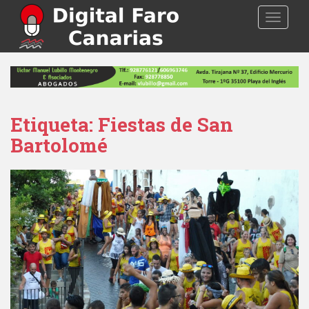
S
TOGGLE
k
i
p
t
o
m
a
Etiqueta: Fiestas de San
i
Bartolomé
n
c
o
n
t
e
n
t