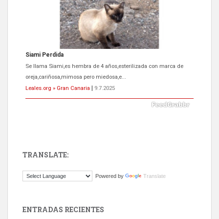
Siami Perdida
Se llama Siami,es hembra de 4 años,esterilizada con marca de
oreja,cariñosa,mimosa pero miedosa,e...
Leales.org » Gran Canaria
|
9.7.2025
TRANSLATE:
ADOPCIÓN URGENTE GATA TEROR GRAN CANARIA
Powered by
Translate
El ayuntamiento se va a llevar a Los Gatos callejeros de la zona los
próximos días, ella incluida...
Leales.org » Gran Canaria
|
9.7.2025
ENTRADAS RECIENTES