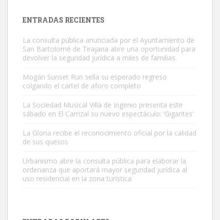
próximos días, ella incluida...
Leales.org » Gran Canaria
|
9.7.2025
ENTRADAS RECIENTES
La consulta pública anunciada por el Ayuntamiento de
San Bartolomé de Tirajana abre una oportunidad para
devolver la seguridad jurídica a miles de familias.
Mogán Sunset Run sella su esperado regreso
colgando el cartel de aforo completo
Gato manso encontrado
Este gato macho ha aparecido en la calle hace menos de un mes,
La Sociedad Musical Villa de Ingenio presenta este
sábado en El Carrizal su nuevo espectáculo: ‘Gigantes’
es muy manso y extremadamente cari...
Leales.org » Gran Canaria
|
9.7.2025
La Gloria recibe el reconocimiento oficial por la calidad
de sus quesos
Urbanismo abre la consulta pública para elaborar la
ordenanza que aportará mayor seguridad jurídica al
uso residencial en la zona turística
Adopción urgente
Busco adopción responsable para mi perra. Pastor alemán,