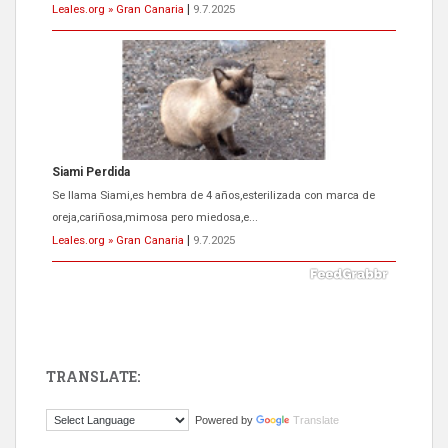
Leales.org » Gran Canaria
|
9.7.2025
Siami Perdida
Se llama Siami,es hembra de 4 años,esterilizada con marca de
oreja,cariñosa,mimosa pero miedosa,e...
Leales.org » Gran Canaria
|
9.7.2025
TRANSLATE:
ADOPCIÓN URGENTE GATA TEROR GRAN CANARIA
Powered by
Translate
El ayuntamiento se va a llevar a Los Gatos callejeros de la zona los