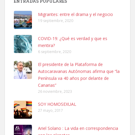
ENTRADAS POPULARES
hembra, 4 años. Por motivos personales ...
Leales.org » Gran Canaria
|
6.7.2025
Migrantes: entre el drama y el negocio
19 septiembre, 2020
COVID-19: ¿Qué es verdad y que es
mentira?
6 septiembre, 2020
SHIBA PERDIDO AVDA JOSE MESA Y LOPEZ
El presidente de la Plataforma de
PERRO MACHO RAZA SHIBA CON MICROCHIP PERDIDO HOY
Autocaravanas Autónomas afirma que “la
06/07/2025 ZONA MESA Y LOPEZ. ES MUY ASUSTADIZO
Península va 40 años por delante de
Leales.org » Gran Canaria
|
6.7.2025
Canarias”
26 noviembre, 2023
SOY HOMOSEXUAL
27 mayo, 2017
Ariel Solano : La vida en correspondencia
Ninfa perdida