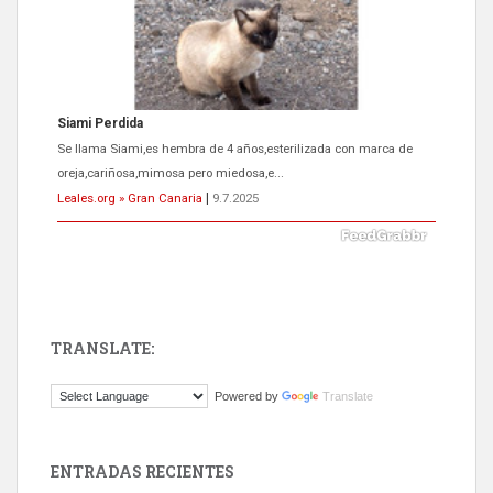
Siami Perdida
Se llama Siami,es hembra de 4 años,esterilizada con marca de
oreja,cariñosa,mimosa pero miedosa,e...
Leales.org » Gran Canaria
|
9.7.2025
TRANSLATE:
ADOPCIÓN URGENTE GATA TEROR GRAN CANARIA
Powered by
Translate
El ayuntamiento se va a llevar a Los Gatos callejeros de la zona los
próximos días, ella incluida...
Leales.org » Gran Canaria
|
9.7.2025
ENTRADAS RECIENTES