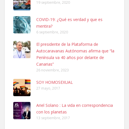
19 septiembre, 2020
COVID-19: ¿Qué es verdad y que es
mentira?
6 septiembre, 2020
SHIBA PERDIDO AVDA JOSE MESA Y LOPEZ
El presidente de la Plataforma de
PERRO MACHO RAZA SHIBA CON MICROCHIP PERDIDO HOY
Autocaravanas Autónomas afirma que “la
06/07/2025 ZONA MESA Y LOPEZ. ES MUY ASUSTADIZO
Península va 40 años por delante de
Leales.org » Gran Canaria
|
6.7.2025
Canarias”
26 noviembre, 2023
SOY HOMOSEXUAL
27 mayo, 2017
Ariel Solano : La vida en correspondencia
Ninfa perdida
con los planetas
El día 5 se los perdió una ninfa papillera, asustada tiene miedo a la
13 septiembre, 2017
calle, se perdió por la zon...
Leales.org » Gran Canaria
|
6.7.2025