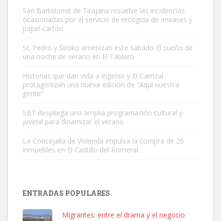
San Bartolomé de Tirajana resuelve las incidencias
ocasionadas por el servicio de recogida de envases y
papel-cartón
St. Pedro y Siroko amenizan este sábado El sueño de
una noche de verano en El Tablero
Gato manso encontrado
Este gato macho ha aparecido en la calle hace menos de un mes,
Historias que dan vida a Ingenio y El Carrizal
protagonizan una nueva edición de “Aquí nuestra
es muy manso y extremadamente cari...
gente”
Leales.org » Gran Canaria
|
9.7.2025
SBT despliega una amplia programación cultural y
juvenil para dinamizar el verano
La Concejalía de Vivienda impulsa la compra de 26
inmuebles en El Castillo del Romeral
Adopción urgente
Busco adopción responsable para mi perra. Pastor alemán,
ENTRADAS POPULARES
hembra, 4 años. Por motivos personales ...
Leales.org » Gran Canaria
|
6.7.2025
Migrantes: entre el drama y el negocio