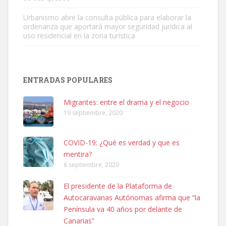
Urbanismo abre la consulta pública para elaborar la
ordenanza que aportará mayor seguridad jurídica al
uso residencial en la zona turística
SHIBA PERDIDO AVDA JOSE MESA Y LOPEZ
PERRO MACHO RAZA SHIBA CON MICROCHIP PERDIDO HOY
ENTRADAS POPULARES
06/07/2025 ZONA MESA Y LOPEZ. ES MUY ASUSTADIZO
Leales.org » Gran Canaria
|
6.7.2025
Migrantes: entre el drama y el negocio
19 septiembre, 2020
COVID-19: ¿Qué es verdad y que es
mentira?
6 septiembre, 2020
Ninfa perdida
El presidente de la Plataforma de
El día 5 se los perdió una ninfa papillera, asustada tiene miedo a la
Autocaravanas Autónomas afirma que “la
calle, se perdió por la zon...
Península va 40 años por delante de
Leales.org » Gran Canaria
|
6.7.2025
Canarias”