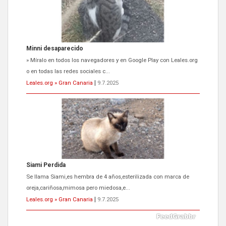
Siami Perdida
Se llama Siami,es hembra de 4 años,esterilizada con marca de
oreja,cariñosa,mimosa pero miedosa,e...
Leales.org » Gran Canaria
|
9.7.2025
ADOPCIÓN URGENTE GATA TEROR GRAN CANARIA
El ayuntamiento se va a llevar a Los Gatos callejeros de la zona los
próximos días, ella incluida...
Leales.org » Gran Canaria
|
9.7.2025