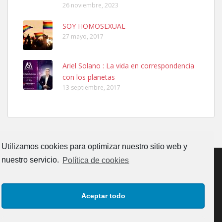
26 noviembre, 2023
SOY HOMOSEXUAL
27 mayo, 2017
Ariel Solano : La vida en correspondencia
Adopcion
con los planetas
Busco casa de acogida para mi perrita ya que por temas de trabajo
13 septiembre, 2017
no la puedo tener. Solo gente r...
Leales.org » Gran Canaria
|
4.7.2025
Utilizamos cookies para optimizar nuestro sitio web y
nuestro servicio.
Política de cookies
Gata joven encontrada
CONTACTO
AVISO LEGAL
POLÍTICA DE PRIVACIDAD
Gata joven encontrada en zona calle San Bernardo de Las Palmas
Aceptar todo
de Gran Canaria. Es una gata castr...
POLÍTICA DE COOKIES (UE)
Leales.org » Gran Canaria
|
4.7.2025