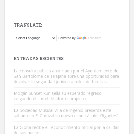
TRANSLATE:
Gato manso encontrado
Powered by
Translate
Este gato macho ha aparecido en la calle hace menos de un mes,
es muy manso y extremadamente cari...
Leales.org » Gran Canaria
|
9.7.2025
ENTRADAS RECIENTES
La consulta pública anunciada por el Ayuntamiento de
San Bartolomé de Tirajana abre una oportunidad para
devolver la seguridad jurídica a miles de familias.
Mogán Sunset Run sella su esperado regreso
colgando el cartel de aforo completo
Adopción urgente
Busco adopción responsable para mi perra. Pastor alemán,
La Sociedad Musical Villa de Ingenio presenta este
sábado en El Carrizal su nuevo espectáculo: ‘Gigantes’
hembra, 4 años. Por motivos personales ...
Leales.org » Gran Canaria
|
6.7.2025
La Gloria recibe el reconocimiento oficial por la calidad
de sus quesos