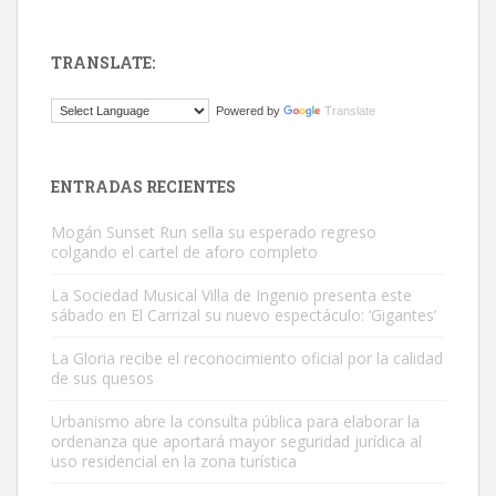
TRANSLATE:
Gato manso encontrado
Powered by
Translate
Este gato macho ha aparecido en la calle hace menos de un mes,
es muy manso y extremadamente cari...
Leales.org » Gran Canaria
|
9.7.2025
ENTRADAS RECIENTES
Mogán Sunset Run sella su esperado regreso
colgando el cartel de aforo completo
La Sociedad Musical Villa de Ingenio presenta este
sábado en El Carrizal su nuevo espectáculo: ‘Gigantes’
Adopción urgente
La Gloria recibe el reconocimiento oficial por la calidad
Busco adopción responsable para mi perra. Pastor alemán,
de sus quesos
hembra, 4 años. Por motivos personales ...
Urbanismo abre la consulta pública para elaborar la
Leales.org » Gran Canaria
|
6.7.2025
ordenanza que aportará mayor seguridad jurídica al
uso residencial en la zona turística