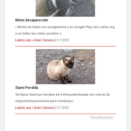
Siami Perdida
Se llama Siami,es hembra de 4 años,esterilizada con marca de
oreja,cariñosa,mimosa pero miedosa,e...
Leales.org » Gran Canaria
|
9.7.2025
ADOPCIÓN URGENTE GATA TEROR GRAN CANARIA
El ayuntamiento se va a llevar a Los Gatos callejeros de la zona los
próximos días, ella incluida...
Leales.org » Gran Canaria
|
9.7.2025