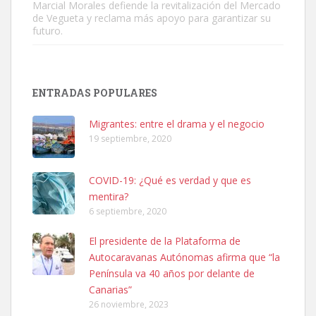
Marcial Morales defiende la revitalización del Mercado
de Vegueta y reclama más apoyo para garantizar su
futuro.
SHIBA PERDIDO AVDA JOSE MESA Y LOPEZ
PERRO MACHO RAZA SHIBA CON MICROCHIP PERDIDO HOY
ENTRADAS POPULARES
06/07/2025 ZONA MESA Y LOPEZ. ES MUY ASUSTADIZO
Leales.org » Gran Canaria
|
6.7.2025
Migrantes: entre el drama y el negocio
19 septiembre, 2020
COVID-19: ¿Qué es verdad y que es
mentira?
6 septiembre, 2020
Ninfa perdida
El presidente de la Plataforma de
El día 5 se los perdió una ninfa papillera, asustada tiene miedo a la
Autocaravanas Autónomas afirma que “la
calle, se perdió por la zon...
Península va 40 años por delante de
Leales.org » Gran Canaria
|
6.7.2025
Canarias”
26 noviembre, 2023