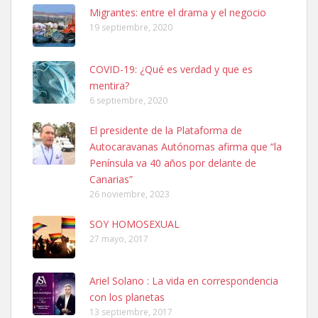
Leales.org » Gran Canaria
|
6.7.2025
Migrantes: entre el drama y el negocio
19 septiembre, 2020
COVID-19: ¿Qué es verdad y que es
mentira?
6 septiembre, 2020
SHIBA PERDIDO AVDA JOSE MESA Y LOPEZ
El presidente de la Plataforma de
PERRO MACHO RAZA SHIBA CON MICROCHIP PERDIDO HOY
Autocaravanas Autónomas afirma que “la
06/07/2025 ZONA MESA Y LOPEZ. ES MUY ASUSTADIZO
Península va 40 años por delante de
Leales.org » Gran Canaria
|
6.7.2025
Canarias”
26 noviembre, 2023
SOY HOMOSEXUAL
27 mayo, 2017
Ariel Solano : La vida en correspondencia
Ninfa perdida
con los planetas
El día 5 se los perdió una ninfa papillera, asustada tiene miedo a la
13 septiembre, 2017
calle, se perdió por la zon...