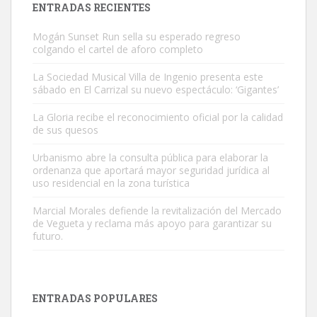
ENTRADAS RECIENTES
Mogán Sunset Run sella su esperado regreso
colgando el cartel de aforo completo
La Sociedad Musical Villa de Ingenio presenta este
sábado en El Carrizal su nuevo espectáculo: ‘Gigantes’
Gato manso encontrado
La Gloria recibe el reconocimiento oficial por la calidad
Este gato macho ha aparecido en la calle hace menos de un mes,
de sus quesos
es muy manso y extremadamente cari...
Urbanismo abre la consulta pública para elaborar la
Leales.org » Gran Canaria
|
9.7.2025
ordenanza que aportará mayor seguridad jurídica al
uso residencial en la zona turística
Marcial Morales defiende la revitalización del Mercado
de Vegueta y reclama más apoyo para garantizar su
futuro.
Adopción urgente
Busco adopción responsable para mi perra. Pastor alemán,
ENTRADAS POPULARES
hembra, 4 años. Por motivos personales ...