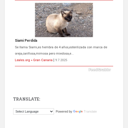
Siami Perdida
Se llama Siami,es hembra de 4 años,esterilizada con marca de
oreja,cariñosa,mimosa pero miedosa,e...
Leales.org » Gran Canaria
|
9.7.2025
TRANSLATE:
ADOPCIÓN URGENTE GATA TEROR GRAN CANARIA
Powered by
Translate
El ayuntamiento se va a llevar a Los Gatos callejeros de la zona los
próximos días, ella incluida...
Leales.org » Gran Canaria
|
9.7.2025