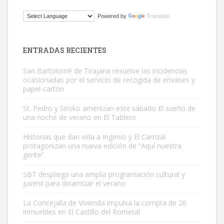
ADOPCIÓN URGENTE GATA TEROR GRAN CANARIA
Powered by
Translate
El ayuntamiento se va a llevar a Los Gatos callejeros de la zona los
próximos días, ella incluida...
Leales.org » Gran Canaria
|
9.7.2025
ENTRADAS RECIENTES
San Bartolomé de Tirajana resuelve las incidencias
ocasionadas por el servicio de recogida de envases y
papel-cartón
St. Pedro y Siroko amenizan este sábado El sueño de
una noche de verano en El Tablero
Gato manso encontrado
Este gato macho ha aparecido en la calle hace menos de un mes,
Historias que dan vida a Ingenio y El Carrizal
protagonizan una nueva edición de “Aquí nuestra
es muy manso y extremadamente cari...
gente”
Leales.org » Gran Canaria
|
9.7.2025
SBT despliega una amplia programación cultural y
juvenil para dinamizar el verano
La Concejalía de Vivienda impulsa la compra de 26
inmuebles en El Castillo del Romeral