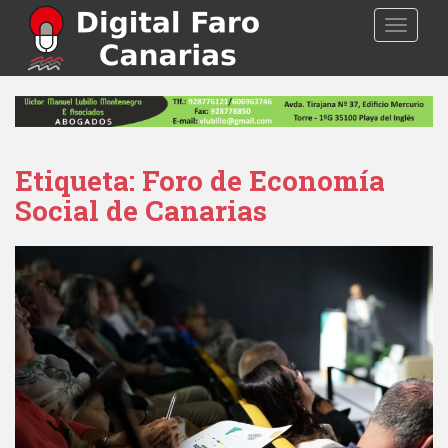
S
TOGGLE
k
i
p
t
o
m
a
Etiqueta: Foro de Economía
i
Social de Canarias
n
c
o
n
t
e
n
t