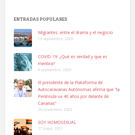
Adopción urgente
Busco adopción responsable para mi perra. Pastor alemán,
ENTRADAS POPULARES
hembra, 4 años. Por motivos personales ...
Leales.org » Gran Canaria
|
6.7.2025
Migrantes: entre el drama y el negocio
19 septiembre, 2020
COVID-19: ¿Qué es verdad y que es
mentira?
6 septiembre, 2020
SHIBA PERDIDO AVDA JOSE MESA Y LOPEZ
El presidente de la Plataforma de
PERRO MACHO RAZA SHIBA CON MICROCHIP PERDIDO HOY
Autocaravanas Autónomas afirma que “la
06/07/2025 ZONA MESA Y LOPEZ. ES MUY ASUSTADIZO
Península va 40 años por delante de
Leales.org » Gran Canaria
|
6.7.2025
Canarias”
26 noviembre, 2023
SOY HOMOSEXUAL
27 mayo, 2017