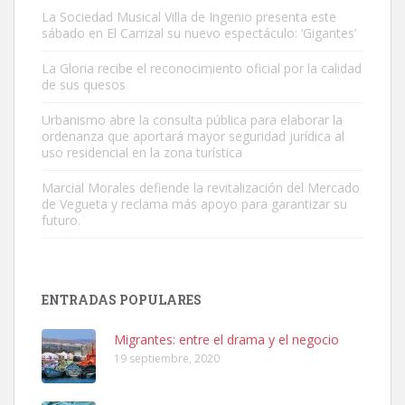
La Sociedad Musical Villa de Ingenio presenta este
sábado en El Carrizal su nuevo espectáculo: ‘Gigantes’
Gato manso encontrado
La Gloria recibe el reconocimiento oficial por la calidad
Este gato macho ha aparecido en la calle hace menos de un mes,
de sus quesos
es muy manso y extremadamente cari...
Urbanismo abre la consulta pública para elaborar la
Leales.org » Gran Canaria
|
9.7.2025
ordenanza que aportará mayor seguridad jurídica al
uso residencial en la zona turística
Marcial Morales defiende la revitalización del Mercado
de Vegueta y reclama más apoyo para garantizar su
futuro.
Adopción urgente
Busco adopción responsable para mi perra. Pastor alemán,
ENTRADAS POPULARES
hembra, 4 años. Por motivos personales ...
Leales.org » Gran Canaria
|
6.7.2025
Migrantes: entre el drama y el negocio
19 septiembre, 2020