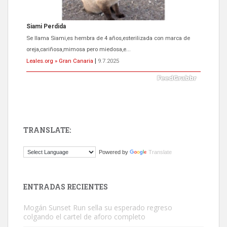
Siami Perdida
Se llama Siami,es hembra de 4 años,esterilizada con marca de
oreja,cariñosa,mimosa pero miedosa,e...
Leales.org » Gran Canaria
|
9.7.2025
TRANSLATE:
ADOPCIÓN URGENTE GATA TEROR GRAN CANARIA
Powered by
Translate
El ayuntamiento se va a llevar a Los Gatos callejeros de la zona los
próximos días, ella incluida...
Leales.org » Gran Canaria
|
9.7.2025
ENTRADAS RECIENTES
Mogán Sunset Run sella su esperado regreso
colgando el cartel de aforo completo