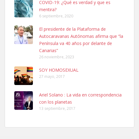
COVID-19: ¿Qué es verdad y que es
mentira?
6 septiembre, 2020
SHIBA PERDIDO AVDA JOSE MESA Y LOPEZ
El presidente de la Plataforma de
PERRO MACHO RAZA SHIBA CON MICROCHIP PERDIDO HOY
Autocaravanas Autónomas afirma que “la
06/07/2025 ZONA MESA Y LOPEZ. ES MUY ASUSTADIZO
Península va 40 años por delante de
Leales.org » Gran Canaria
|
6.7.2025
Canarias”
26 noviembre, 2023
SOY HOMOSEXUAL
27 mayo, 2017
Ariel Solano : La vida en correspondencia
Ninfa perdida
con los planetas
El día 5 se los perdió una ninfa papillera, asustada tiene miedo a la
13 septiembre, 2017
calle, se perdió por la zon...
Leales.org » Gran Canaria
|
6.7.2025