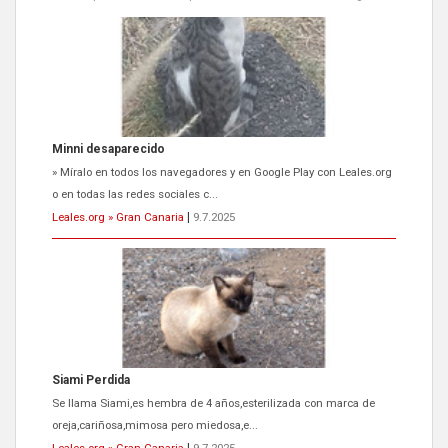
Siami Perdida
Se llama Siami,es hembra de 4 años,esterilizada con marca de
oreja,cariñosa,mimosa pero miedosa,e...
Leales.org » Gran Canaria
|
9.7.2025
ADOPCIÓN URGENTE GATA TEROR GRAN CANARIA
El ayuntamiento se va a llevar a Los Gatos callejeros de la zona los
próximos días, ella incluida...
Leales.org » Gran Canaria
|
9.7.2025