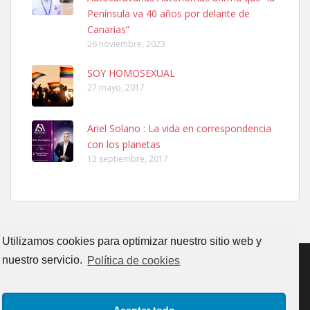
calle, se perdió por la zon...
Península va 40 años por delante de
Leales.org » Gran Canaria
|
6.7.2025
Canarias”
26 noviembre, 2023
SOY HOMOSEXUAL
27 mayo, 2017
Ariel Solano : La vida en correspondencia
Adopcion
con los planetas
Busco casa de acogida para mi perrita ya que por temas de trabajo
13 septiembre, 2017
no la puedo tener. Solo gente r...
Leales.org » Gran Canaria
|
4.7.2025
Utilizamos cookies para optimizar nuestro sitio web y
nuestro servicio.
Política de cookies
Gata joven encontrada
CONTACTO
AVISO LEGAL
POLÍTICA DE PRIVACIDAD
Gata joven encontrada en zona calle San Bernardo de Las Palmas