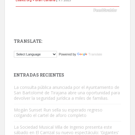
TRANSLATE:
Gato manso encontrado
Powered by
Translate
Este gato macho ha aparecido en la calle hace menos de un mes,
es muy manso y extremadamente cari...
Leales.org » Gran Canaria
|
9.7.2025
ENTRADAS RECIENTES
La consulta pública anunciada por el Ayuntamiento de
San Bartolomé de Tirajana abre una oportunidad para
devolver la seguridad jurídica a miles de familias.
Mogán Sunset Run sella su esperado regreso
colgando el cartel de aforo completo
Adopción urgente
Busco adopción responsable para mi perra. Pastor alemán,
La Sociedad Musical Villa de Ingenio presenta este
sábado en El Carrizal su nuevo espectáculo: ‘Gigantes’
hembra, 4 años. Por motivos personales ...