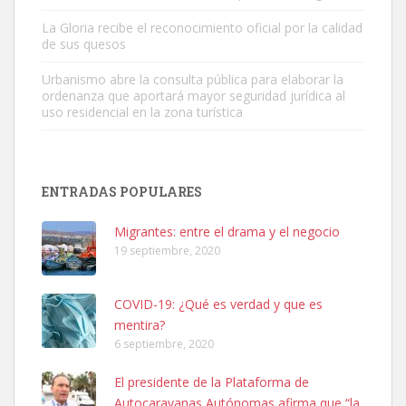
Leales.org » Gran Canaria
|
6.7.2025
La Gloria recibe el reconocimiento oficial por la calidad
de sus quesos
Urbanismo abre la consulta pública para elaborar la
ordenanza que aportará mayor seguridad jurídica al
uso residencial en la zona turística
SHIBA PERDIDO AVDA JOSE MESA Y LOPEZ
PERRO MACHO RAZA SHIBA CON MICROCHIP PERDIDO HOY
ENTRADAS POPULARES
06/07/2025 ZONA MESA Y LOPEZ. ES MUY ASUSTADIZO
Leales.org » Gran Canaria
|
6.7.2025
Migrantes: entre el drama y el negocio
19 septiembre, 2020
COVID-19: ¿Qué es verdad y que es
mentira?
6 septiembre, 2020
Ninfa perdida
El presidente de la Plataforma de
El día 5 se los perdió una ninfa papillera, asustada tiene miedo a la
Autocaravanas Autónomas afirma que “la