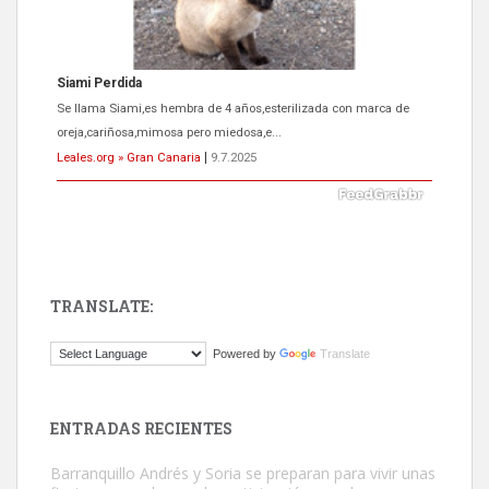
Siami Perdida
Se llama Siami,es hembra de 4 años,esterilizada con marca de
oreja,cariñosa,mimosa pero miedosa,e...
Leales.org » Gran Canaria
|
9.7.2025
TRANSLATE:
ADOPCIÓN URGENTE GATA TEROR GRAN CANARIA
Powered by
Translate
El ayuntamiento se va a llevar a Los Gatos callejeros de la zona los
próximos días, ella incluida...
Leales.org » Gran Canaria
|
9.7.2025
ENTRADAS RECIENTES
Barranquillo Andrés y Soria se preparan para vivir unas