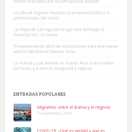
fiestas marcadas por la participación popular
La Villa de Ingenio muestra su potencial turístico a
profesionales del sector
Gato manso encontrado
La Playa de San Agustín acoge este domingo la
Este gato macho ha aparecido en la calle hace menos de un mes,
Pasarela SBT es moda
es muy manso y extremadamente cari...
El Ayuntamiento abre las inscripciones para una nueva
Leales.org » Gran Canaria
|
9.7.2025
edición del festival Mareas Vivas.
La Policía Local detiene en Puerto Rico a un hombre
por hurto y a otro en búsqueda y captura
ENTRADAS POPULARES
Adopción urgente
Busco adopción responsable para mi perra. Pastor alemán,
Migrantes: entre el drama y el negocio
hembra, 4 años. Por motivos personales ...
19 septiembre, 2020
Leales.org » Gran Canaria
|
6.7.2025
COVID-19: ¿Qué es verdad y que es