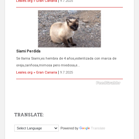
Leales.org » Gran Canaria
|
9.7.2025
Siami Perdida
Se llama Siami,es hembra de 4 años,esterilizada con marca de
oreja,cariñosa,mimosa pero miedosa,e...
Leales.org » Gran Canaria
|
9.7.2025
TRANSLATE:
ADOPCIÓN URGENTE GATA TEROR GRAN CANARIA
Powered by
Translate
El ayuntamiento se va a llevar a Los Gatos callejeros de la zona los
próximos días, ella incluida...