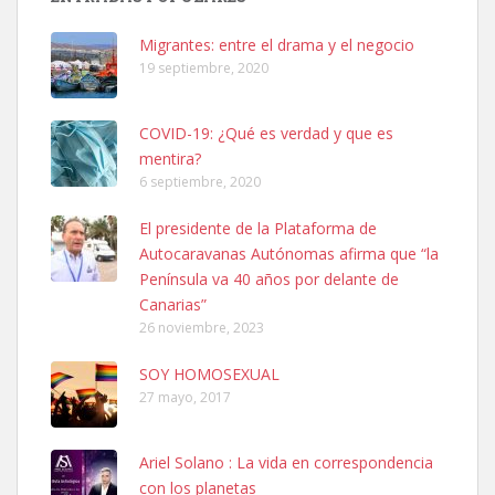
hembra, 4 años. Por motivos personales ...
Leales.org » Gran Canaria
|
6.7.2025
Migrantes: entre el drama y el negocio
19 septiembre, 2020
COVID-19: ¿Qué es verdad y que es
mentira?
6 septiembre, 2020
SHIBA PERDIDO AVDA JOSE MESA Y LOPEZ
El presidente de la Plataforma de
PERRO MACHO RAZA SHIBA CON MICROCHIP PERDIDO HOY
Autocaravanas Autónomas afirma que “la
06/07/2025 ZONA MESA Y LOPEZ. ES MUY ASUSTADIZO
Península va 40 años por delante de
Leales.org » Gran Canaria
|
6.7.2025
Canarias”
26 noviembre, 2023
SOY HOMOSEXUAL
27 mayo, 2017
Ariel Solano : La vida en correspondencia
Ninfa perdida
con los planetas
El día 5 se los perdió una ninfa papillera, asustada tiene miedo a la