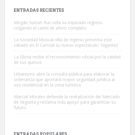
Leales.org » Gran Canaria
|
9.7.2025
ENTRADAS RECIENTES
Mogán Sunset Run sella su esperado regreso
colgando el cartel de aforo completo
La Sociedad Musical Villa de Ingenio presenta este
sábado en El Carrizal su nuevo espectáculo: ‘Gigantes’
Gato manso encontrado
La Gloria recibe el reconocimiento oficial por la calidad
Este gato macho ha aparecido en la calle hace menos de un mes,
de sus quesos
es muy manso y extremadamente cari...
Urbanismo abre la consulta pública para elaborar la
Leales.org » Gran Canaria
|
9.7.2025
ordenanza que aportará mayor seguridad jurídica al
uso residencial en la zona turística
Marcial Morales defiende la revitalización del Mercado
de Vegueta y reclama más apoyo para garantizar su
futuro.
Adopción urgente
Busco adopción responsable para mi perra. Pastor alemán,
ENTRADAS POPULARES