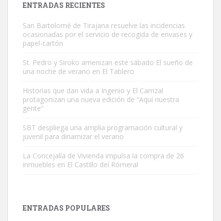
ENTRADAS RECIENTES
San Bartolomé de Tirajana resuelve las incidencias
ocasionadas por el servicio de recogida de envases y
papel-cartón
St. Pedro y Siroko amenizan este sábado El sueño de
una noche de verano en El Tablero
Gato manso encontrado
Este gato macho ha aparecido en la calle hace menos de un mes,
Historias que dan vida a Ingenio y El Carrizal
protagonizan una nueva edición de “Aquí nuestra
es muy manso y extremadamente cari...
gente”
Leales.org » Gran Canaria
|
9.7.2025
SBT despliega una amplia programación cultural y
juvenil para dinamizar el verano
La Concejalía de Vivienda impulsa la compra de 26
inmuebles en El Castillo del Romeral
Adopción urgente
Busco adopción responsable para mi perra. Pastor alemán,
ENTRADAS POPULARES
hembra, 4 años. Por motivos personales ...