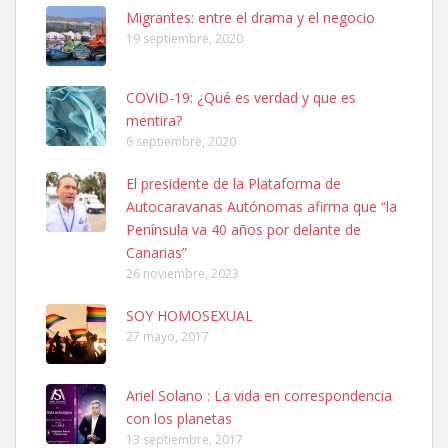
Leales.org » Gran Canaria
|
6.7.2025
Migrantes: entre el drama y el negocio
19 septiembre, 2020
COVID-19: ¿Qué es verdad y que es
mentira?
6 septiembre, 2020
SHIBA PERDIDO AVDA JOSE MESA Y LOPEZ
El presidente de la Plataforma de
PERRO MACHO RAZA SHIBA CON MICROCHIP PERDIDO HOY
Autocaravanas Autónomas afirma que “la
06/07/2025 ZONA MESA Y LOPEZ. ES MUY ASUSTADIZO
Península va 40 años por delante de
Leales.org » Gran Canaria
|
6.7.2025
Canarias”
26 noviembre, 2023
SOY HOMOSEXUAL
27 mayo, 2017
Ariel Solano : La vida en correspondencia
Ninfa perdida
con los planetas
El día 5 se los perdió una ninfa papillera, asustada tiene miedo a la
13 septiembre, 2017
calle, se perdió por la zon...