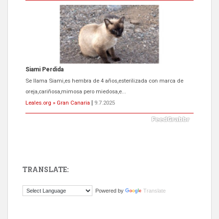
Siami Perdida
Se llama Siami,es hembra de 4 años,esterilizada con marca de
oreja,cariñosa,mimosa pero miedosa,e...
Leales.org » Gran Canaria
|
9.7.2025
TRANSLATE:
ADOPCIÓN URGENTE GATA TEROR GRAN CANARIA
Powered by
Translate
El ayuntamiento se va a llevar a Los Gatos callejeros de la zona los
próximos días, ella incluida...
Leales.org » Gran Canaria
|
9.7.2025