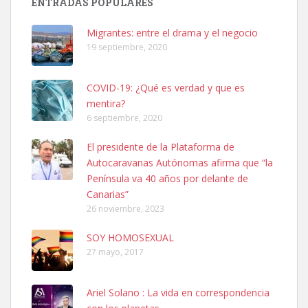
ENTRADAS POPULARES
hembra, 4 años. Por motivos personales ...
Leales.org » Gran Canaria
|
6.7.2025
Migrantes: entre el drama y el negocio
19 septiembre, 2020
COVID-19: ¿Qué es verdad y que es
mentira?
6 septiembre, 2020
SHIBA PERDIDO AVDA JOSE MESA Y LOPEZ
El presidente de la Plataforma de
PERRO MACHO RAZA SHIBA CON MICROCHIP PERDIDO HOY
Autocaravanas Autónomas afirma que “la
06/07/2025 ZONA MESA Y LOPEZ. ES MUY ASUSTADIZO
Península va 40 años por delante de
Leales.org » Gran Canaria
|
6.7.2025
Canarias”
26 noviembre, 2023
SOY HOMOSEXUAL
27 mayo, 2017
Ariel Solano : La vida en correspondencia
Ninfa perdida