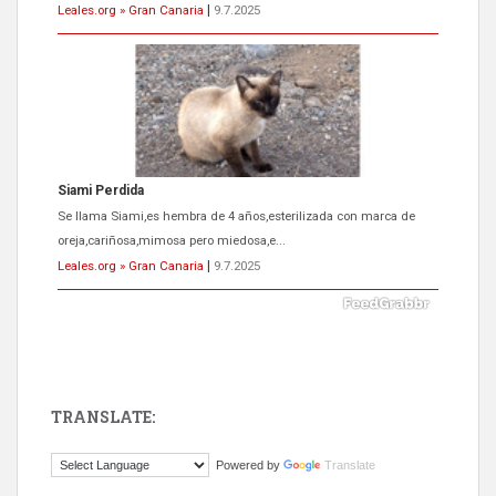
Leales.org » Gran Canaria
|
9.7.2025
Siami Perdida
Se llama Siami,es hembra de 4 años,esterilizada con marca de
oreja,cariñosa,mimosa pero miedosa,e...
Leales.org » Gran Canaria
|
9.7.2025
TRANSLATE:
ADOPCIÓN URGENTE GATA TEROR GRAN CANARIA
Powered by
Translate
El ayuntamiento se va a llevar a Los Gatos callejeros de la zona los