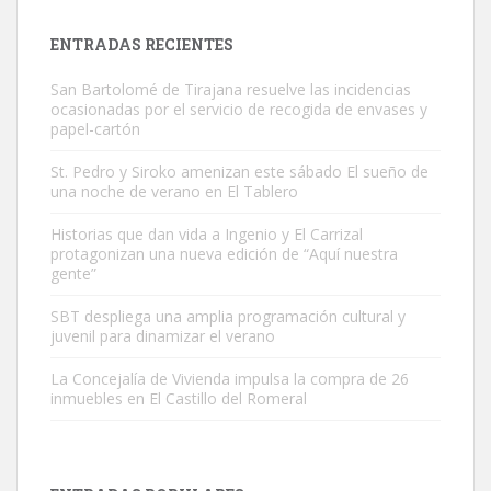
próximos días, ella incluida...
Leales.org » Gran Canaria
|
9.7.2025
ENTRADAS RECIENTES
San Bartolomé de Tirajana resuelve las incidencias
ocasionadas por el servicio de recogida de envases y
papel-cartón
St. Pedro y Siroko amenizan este sábado El sueño de
una noche de verano en El Tablero
Gato manso encontrado
Este gato macho ha aparecido en la calle hace menos de un mes,
Historias que dan vida a Ingenio y El Carrizal
protagonizan una nueva edición de “Aquí nuestra
es muy manso y extremadamente cari...
gente”
Leales.org » Gran Canaria
|
9.7.2025
SBT despliega una amplia programación cultural y
juvenil para dinamizar el verano
La Concejalía de Vivienda impulsa la compra de 26
inmuebles en El Castillo del Romeral
Adopción urgente
Busco adopción responsable para mi perra. Pastor alemán,