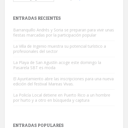
El ayuntamiento se va a llevar a Los Gatos callejeros de la zona los
próximos días, ella incluida...
Leales.org » Gran Canaria
|
9.7.2025
ENTRADAS RECIENTES
Barranquillo Andrés y Soria se preparan para vivir unas
fiestas marcadas por la participación popular
La Villa de Ingenio muestra su potencial turístico a
profesionales del sector
Gato manso encontrado
La Playa de San Agustín acoge este domingo la
Este gato macho ha aparecido en la calle hace menos de un mes,
Pasarela SBT es moda
es muy manso y extremadamente cari...
El Ayuntamiento abre las inscripciones para una nueva
Leales.org » Gran Canaria
|
9.7.2025
edición del festival Mareas Vivas.
La Policía Local detiene en Puerto Rico a un hombre
por hurto y a otro en búsqueda y captura
ENTRADAS POPULARES
Adopción urgente