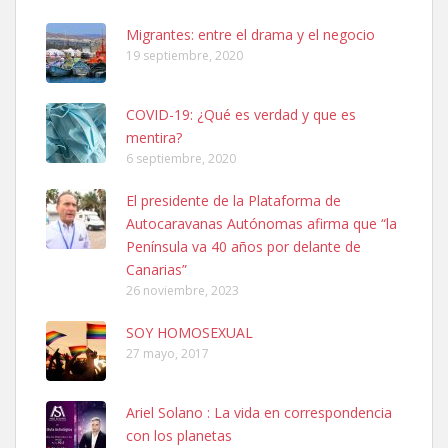
Busco adopción responsable para mi perra. Pastor alemán,
Migrantes: entre el drama y el negocio
hembra, 4 años. Por motivos personales ...
19 septiembre, 2020
Leales.org » Gran Canaria
|
6.7.2025
COVID-19: ¿Qué es verdad y que es
mentira?
6 septiembre, 2020
El presidente de la Plataforma de
Autocaravanas Autónomas afirma que “la
SHIBA PERDIDO AVDA JOSE MESA Y LOPEZ
Península va 40 años por delante de
PERRO MACHO RAZA SHIBA CON MICROCHIP PERDIDO HOY
Canarias”
06/07/2025 ZONA MESA Y LOPEZ. ES MUY ASUSTADIZO
26 noviembre, 2023
Leales.org » Gran Canaria
|
6.7.2025
SOY HOMOSEXUAL
27 mayo, 2017
Ariel Solano : La vida en correspondencia
con los planetas