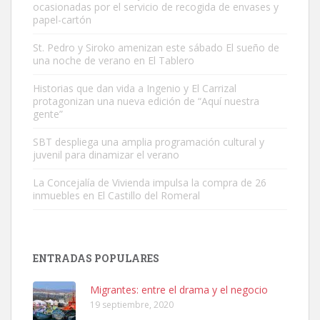
ocasionadas por el servicio de recogida de envases y
papel-cartón
St. Pedro y Siroko amenizan este sábado El sueño de
una noche de verano en El Tablero
Gato manso encontrado
Este gato macho ha aparecido en la calle hace menos de un mes,
Historias que dan vida a Ingenio y El Carrizal
protagonizan una nueva edición de “Aquí nuestra
es muy manso y extremadamente cari...
gente”
Leales.org » Gran Canaria
|
9.7.2025
SBT despliega una amplia programación cultural y
juvenil para dinamizar el verano
La Concejalía de Vivienda impulsa la compra de 26
inmuebles en El Castillo del Romeral
Adopción urgente
Busco adopción responsable para mi perra. Pastor alemán,
ENTRADAS POPULARES
hembra, 4 años. Por motivos personales ...
Leales.org » Gran Canaria
|
6.7.2025
Migrantes: entre el drama y el negocio
19 septiembre, 2020