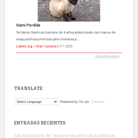
Siami Perdida
Se llama Siami,es hembra de 4 años,esterilizada con marca de
oreja,cariñosa,mimosa pero miedosa,e...
Leales.org » Gran Canaria
|
9.7.2025
TRANSLATE:
ADOPCIÓN URGENTE GATA TEROR GRAN CANARIA
Powered by
Translate
El ayuntamiento se va a llevar a Los Gatos callejeros de la zona los
próximos días, ella incluida...
Leales.org » Gran Canaria
|
9.7.2025
ENTRADAS RECIENTES
San Bartolomé de Tirajana resuelve las incidencias