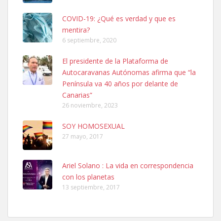
COVID-19: ¿Qué es verdad y que es
mentira?
6 septiembre, 2020
SHIBA PERDIDO AVDA JOSE MESA Y LOPEZ
El presidente de la Plataforma de
PERRO MACHO RAZA SHIBA CON MICROCHIP PERDIDO HOY
Autocaravanas Autónomas afirma que “la
06/07/2025 ZONA MESA Y LOPEZ. ES MUY ASUSTADIZO
Península va 40 años por delante de
Leales.org » Gran Canaria
|
6.7.2025
Canarias”
26 noviembre, 2023
SOY HOMOSEXUAL
27 mayo, 2017
Ariel Solano : La vida en correspondencia
Ninfa perdida
con los planetas
El día 5 se los perdió una ninfa papillera, asustada tiene miedo a la
13 septiembre, 2017
calle, se perdió por la zon...
Leales.org » Gran Canaria
|
6.7.2025