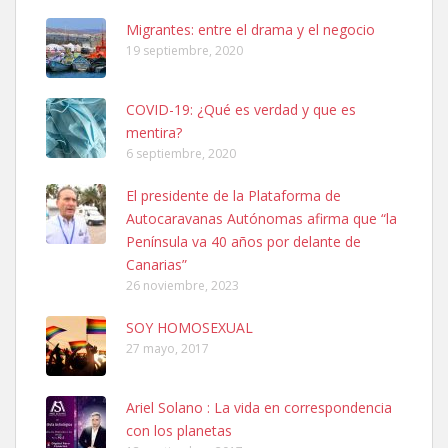
hembra, 4 años. Por motivos personales ...
Migrantes: entre el drama y el negocio
Leales.org » Gran Canaria
|
6.7.2025
19 septiembre, 2020
COVID-19: ¿Qué es verdad y que es
mentira?
6 septiembre, 2020
El presidente de la Plataforma de
SHIBA PERDIDO AVDA JOSE MESA Y LOPEZ
Autocaravanas Autónomas afirma que “la
PERRO MACHO RAZA SHIBA CON MICROCHIP PERDIDO HOY
Península va 40 años por delante de
06/07/2025 ZONA MESA Y LOPEZ. ES MUY ASUSTADIZO
Canarias”
Leales.org » Gran Canaria
|
6.7.2025
26 noviembre, 2023
SOY HOMOSEXUAL
27 mayo, 2017
Ariel Solano : La vida en correspondencia
con los planetas
Ninfa perdida