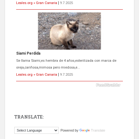
Leales.org » Gran Canaria
|
9.7.2025
Siami Perdida
Se llama Siami,es hembra de 4 años,esterilizada con marca de
oreja,cariñosa,mimosa pero miedosa,e...
Leales.org » Gran Canaria
|
9.7.2025
TRANSLATE:
ADOPCIÓN URGENTE GATA TEROR GRAN CANARIA
Powered by
Translate
El ayuntamiento se va a llevar a Los Gatos callejeros de la zona los