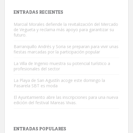
próximos días, ella incluida...
Leales.org » Gran Canaria
|
9.7.2025
ENTRADAS RECIENTES
Marcial Morales defiende la revitalización del Mercado
de Vegueta y reclama más apoyo para garantizar su
futuro.
Barranquillo Andrés y Soria se preparan para vivir unas
fiestas marcadas por la participación popular
Gato manso encontrado
Este gato macho ha aparecido en la calle hace menos de un mes,
La Villa de Ingenio muestra su potencial turístico a
profesionales del sector
es muy manso y extremadamente cari...
Leales.org » Gran Canaria
|
9.7.2025
La Playa de San Agustín acoge este domingo la
Pasarela SBT es moda
El Ayuntamiento abre las inscripciones para una nueva
edición del festival Mareas Vivas.
Adopción urgente
ENTRADAS POPULARES
Busco adopción responsable para mi perra. Pastor alemán,