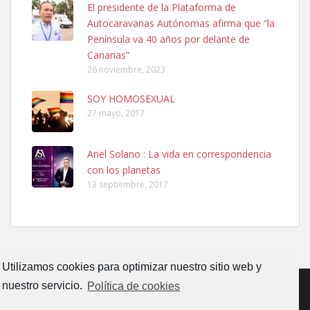
El presidente de la Plataforma de
PERRO MACHO RAZA SHIBA CON MICROCHIP PERDIDO HOY
Autocaravanas Autónomas afirma que “la
06/07/2025 ZONA MESA Y LOPEZ. ES MUY ASUSTADIZO
Península va 40 años por delante de
Leales.org » Gran Canaria
|
6.7.2025
Canarias”
26 noviembre, 2023
SOY HOMOSEXUAL
27 mayo, 2017
Ariel Solano : La vida en correspondencia
Ninfa perdida
con los planetas
El día 5 se los perdió una ninfa papillera, asustada tiene miedo a la
13 septiembre, 2017
calle, se perdió por la zon...
Leales.org » Gran Canaria
|
6.7.2025
Utilizamos cookies para optimizar nuestro sitio web y
nuestro servicio.
Política de cookies