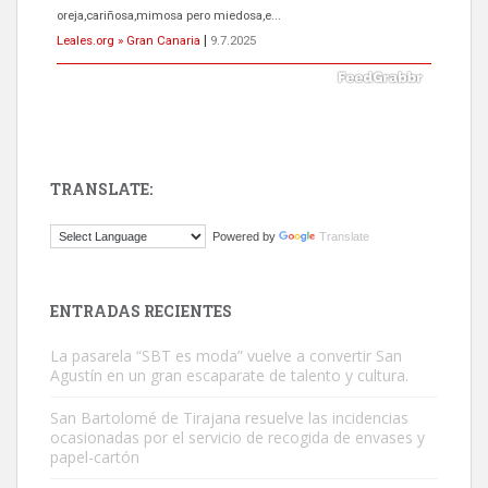
oreja,cariñosa,mimosa pero miedosa,e...
Leales.org » Gran Canaria
|
9.7.2025
TRANSLATE:
ADOPCIÓN URGENTE GATA TEROR GRAN CANARIA
Powered by
Translate
El ayuntamiento se va a llevar a Los Gatos callejeros de la zona los
próximos días, ella incluida...
Leales.org » Gran Canaria
|
9.7.2025
ENTRADAS RECIENTES
La pasarela “SBT es moda” vuelve a convertir San
Agustín en un gran escaparate de talento y cultura.
San Bartolomé de Tirajana resuelve las incidencias
ocasionadas por el servicio de recogida de envases y
papel-cartón
Gato manso encontrado