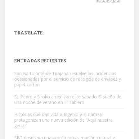
TRANSLATE:
ADOPCIÓN URGENTE GATA TEROR GRAN CANARIA
El ayuntamiento se va a llevar a Los Gatos callejeros de la zona los
próximos días, ella incluida...
ENTRADAS RECIENTES
Leales.org » Gran Canaria
|
9.7.2025
San Bartolomé de Tirajana resuelve las incidencias
ocasionadas por el servicio de recogida de envases y
papel-cartón
St. Pedro y Siroko amenizan este sábado El sueño de
una noche de verano en El Tablero
Gato manso encontrado
Historias que dan vida a Ingenio y El Carrizal
protagonizan una nueva edición de “Aquí nuestra
Este gato macho ha aparecido en la calle hace menos de un mes,
gente”
es muy manso y extremadamente cari...
Leales.org » Gran Canaria
|
9.7.2025
SBT despliega una amplia programación cultural y