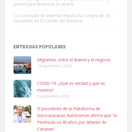
juvenil para dinamizar el verano
La Concejalía de Vivienda impulsa la compra de 26
inmuebles en El Castillo del Romeral
Adopción urgente
ENTRADAS POPULARES
Busco adopción responsable para mi perra. Pastor alemán,
hembra, 4 años. Por motivos personales ...
Migrantes: entre el drama y el negocio
Leales.org » Gran Canaria
|
6.7.2025
19 septiembre, 2020
COVID-19: ¿Qué es verdad y que es
mentira?
6 septiembre, 2020
El presidente de la Plataforma de
SHIBA PERDIDO AVDA JOSE MESA Y LOPEZ
Autocaravanas Autónomas afirma que “la
PERRO MACHO RAZA SHIBA CON MICROCHIP PERDIDO HOY
Península va 40 años por delante de
06/07/2025 ZONA MESA Y LOPEZ. ES MUY ASUSTADIZO
Canarias”
Leales.org » Gran Canaria
|
6.7.2025