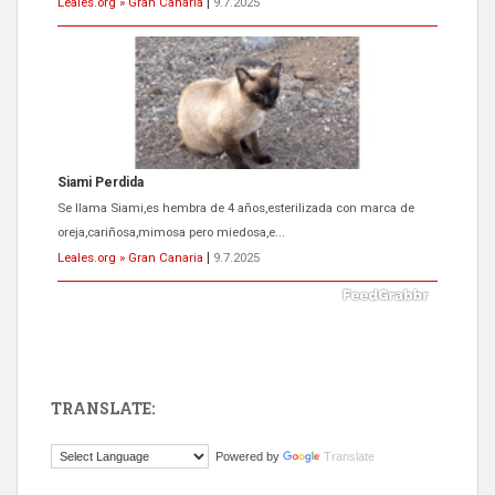
Leales.org » Gran Canaria
|
9.7.2025
Siami Perdida
Se llama Siami,es hembra de 4 años,esterilizada con marca de
oreja,cariñosa,mimosa pero miedosa,e...
Leales.org » Gran Canaria
|
9.7.2025
TRANSLATE:
ADOPCIÓN URGENTE GATA TEROR GRAN CANARIA
Powered by
Translate
El ayuntamiento se va a llevar a Los Gatos callejeros de la zona los
próximos días, ella incluida...