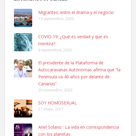
hembra, 4 años. Por motivos personales ...
Leales.org » Gran Canaria
|
6.7.2025
Migrantes: entre el drama y el negocio
19 septiembre, 2020
COVID-19: ¿Qué es verdad y que es
mentira?
6 septiembre, 2020
SHIBA PERDIDO AVDA JOSE MESA Y LOPEZ
El presidente de la Plataforma de
PERRO MACHO RAZA SHIBA CON MICROCHIP PERDIDO HOY
Autocaravanas Autónomas afirma que “la
06/07/2025 ZONA MESA Y LOPEZ. ES MUY ASUSTADIZO
Península va 40 años por delante de
Leales.org » Gran Canaria
|
6.7.2025
Canarias”
26 noviembre, 2023
SOY HOMOSEXUAL
27 mayo, 2017
Ariel Solano : La vida en correspondencia
Ninfa perdida
con los planetas
El día 5 se los perdió una ninfa papillera, asustada tiene miedo a la