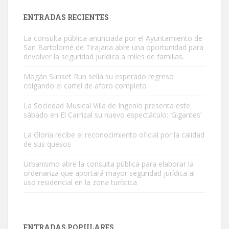
Leales.org » Gran Canaria
|
9.7.2025
ENTRADAS RECIENTES
La consulta pública anunciada por el Ayuntamiento de
San Bartolomé de Tirajana abre una oportunidad para
devolver la seguridad jurídica a miles de familias.
Mogán Sunset Run sella su esperado regreso
colgando el cartel de aforo completo
Gato manso encontrado
Este gato macho ha aparecido en la calle hace menos de un mes,
La Sociedad Musical Villa de Ingenio presenta este
sábado en El Carrizal su nuevo espectáculo: ‘Gigantes’
es muy manso y extremadamente cari...
Leales.org » Gran Canaria
|
9.7.2025
La Gloria recibe el reconocimiento oficial por la calidad
de sus quesos
Urbanismo abre la consulta pública para elaborar la
ordenanza que aportará mayor seguridad jurídica al
uso residencial en la zona turística
Adopción urgente
Busco adopción responsable para mi perra. Pastor alemán,
ENTRADAS POPULARES