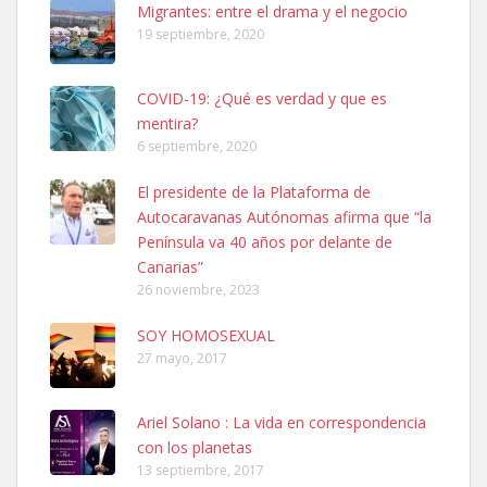
Leales.org » Gran Canaria
|
6.7.2025
Migrantes: entre el drama y el negocio
19 septiembre, 2020
COVID-19: ¿Qué es verdad y que es
mentira?
6 septiembre, 2020
SHIBA PERDIDO AVDA JOSE MESA Y LOPEZ
El presidente de la Plataforma de
PERRO MACHO RAZA SHIBA CON MICROCHIP PERDIDO HOY
Autocaravanas Autónomas afirma que “la
06/07/2025 ZONA MESA Y LOPEZ. ES MUY ASUSTADIZO
Península va 40 años por delante de
Leales.org » Gran Canaria
|
6.7.2025
Canarias”
26 noviembre, 2023
SOY HOMOSEXUAL
27 mayo, 2017
Ariel Solano : La vida en correspondencia
Ninfa perdida
con los planetas
El día 5 se los perdió una ninfa papillera, asustada tiene miedo a la
13 septiembre, 2017
calle, se perdió por la zon...