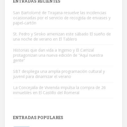
ENTRADAS RECIENTES
San Bartolomé de Tirajana resuelve las incidencias
ocasionadas por el servicio de recogida de envases y
papel-cartón
St. Pedro y Siroko amenizan este sábado El sueño de
una noche de verano en El Tablero
Gato manso encontrado
Este gato macho ha aparecido en la calle hace menos de un mes,
Historias que dan vida a Ingenio y El Carrizal
protagonizan una nueva edición de “Aquí nuestra
es muy manso y extremadamente cari...
gente”
Leales.org » Gran Canaria
|
9.7.2025
SBT despliega una amplia programación cultural y
juvenil para dinamizar el verano
La Concejalía de Vivienda impulsa la compra de 26
inmuebles en El Castillo del Romeral
Adopción urgente
Busco adopción responsable para mi perra. Pastor alemán,
ENTRADAS POPULARES
hembra, 4 años. Por motivos personales ...