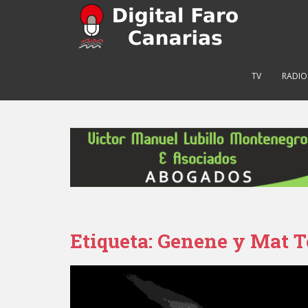
S
k
i
p
t
TV
RADIO
o
m
a
i
n
c
o
n
t
e
Etiqueta: Genene y Mat T
n
t