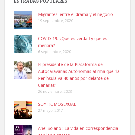
ENTRADAS POPULARES
hembra, 4 años. Por motivos personales ...
Leales.org » Gran Canaria
|
6.7.2025
Migrantes: entre el drama y el negocio
19 septiembre, 2020
COVID-19: ¿Qué es verdad y que es
mentira?
6 septiembre, 2020
SHIBA PERDIDO AVDA JOSE MESA Y LOPEZ
El presidente de la Plataforma de
PERRO MACHO RAZA SHIBA CON MICROCHIP PERDIDO HOY
Autocaravanas Autónomas afirma que “la
06/07/2025 ZONA MESA Y LOPEZ. ES MUY ASUSTADIZO
Península va 40 años por delante de
Leales.org » Gran Canaria
|
6.7.2025
Canarias”
26 noviembre, 2023
SOY HOMOSEXUAL
27 mayo, 2017
Ariel Solano : La vida en correspondencia
Ninfa perdida