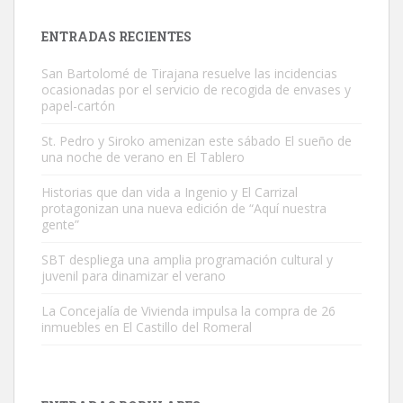
próximos días, ella incluida...
Leales.org » Gran Canaria
|
9.7.2025
ENTRADAS RECIENTES
San Bartolomé de Tirajana resuelve las incidencias
ocasionadas por el servicio de recogida de envases y
papel-cartón
St. Pedro y Siroko amenizan este sábado El sueño de
una noche de verano en El Tablero
Gato manso encontrado
Este gato macho ha aparecido en la calle hace menos de un mes,
Historias que dan vida a Ingenio y El Carrizal
protagonizan una nueva edición de “Aquí nuestra
es muy manso y extremadamente cari...
gente”
Leales.org » Gran Canaria
|
9.7.2025
SBT despliega una amplia programación cultural y
juvenil para dinamizar el verano
La Concejalía de Vivienda impulsa la compra de 26
inmuebles en El Castillo del Romeral
Adopción urgente
Busco adopción responsable para mi perra. Pastor alemán,