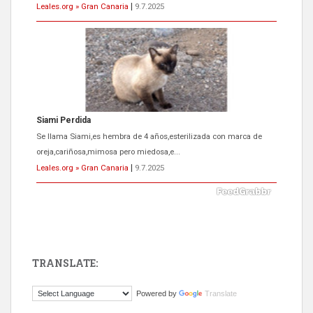
Leales.org » Gran Canaria
|
9.7.2025
Siami Perdida
Se llama Siami,es hembra de 4 años,esterilizada con marca de
oreja,cariñosa,mimosa pero miedosa,e...
Leales.org » Gran Canaria
|
9.7.2025
TRANSLATE:
ADOPCIÓN URGENTE GATA TEROR GRAN CANARIA
Powered by
Translate
El ayuntamiento se va a llevar a Los Gatos callejeros de la zona los