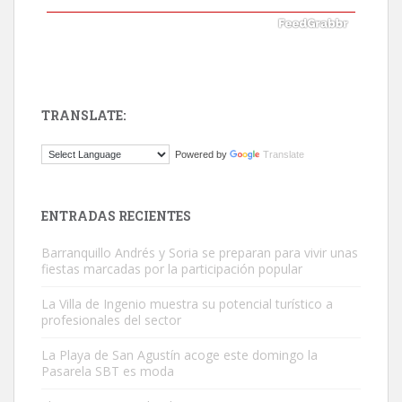
TRANSLATE:
Gato manso encontrado
Powered by
Translate
Este gato macho ha aparecido en la calle hace menos de un mes,
es muy manso y extremadamente cari...
Leales.org » Gran Canaria
|
9.7.2025
ENTRADAS RECIENTES
Barranquillo Andrés y Soria se preparan para vivir unas
fiestas marcadas por la participación popular
La Villa de Ingenio muestra su potencial turístico a
profesionales del sector
Adopción urgente
La Playa de San Agustín acoge este domingo la
Busco adopción responsable para mi perra. Pastor alemán,
Pasarela SBT es moda
hembra, 4 años. Por motivos personales ...