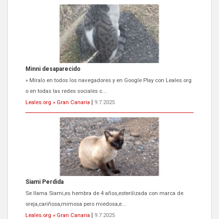
Siami Perdida
Se llama Siami,es hembra de 4 años,esterilizada con marca de
oreja,cariñosa,mimosa pero miedosa,e...
Leales.org » Gran Canaria
|
9.7.2025
ADOPCIÓN URGENTE GATA TEROR GRAN CANARIA
El ayuntamiento se va a llevar a Los Gatos callejeros de la zona los
próximos días, ella incluida...
Leales.org » Gran Canaria
|
9.7.2025