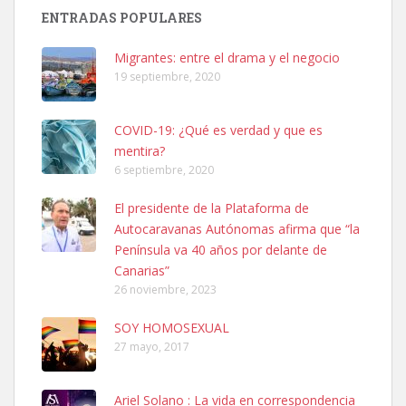
Busco adopción responsable para mi perra. Pastor alemán,
ENTRADAS POPULARES
hembra, 4 años. Por motivos personales ...
Leales.org » Gran Canaria
|
6.7.2025
Migrantes: entre el drama y el negocio
19 septiembre, 2020
COVID-19: ¿Qué es verdad y que es
mentira?
6 septiembre, 2020
SHIBA PERDIDO AVDA JOSE MESA Y LOPEZ
El presidente de la Plataforma de
PERRO MACHO RAZA SHIBA CON MICROCHIP PERDIDO HOY
Autocaravanas Autónomas afirma que “la
06/07/2025 ZONA MESA Y LOPEZ. ES MUY ASUSTADIZO
Península va 40 años por delante de
Leales.org » Gran Canaria
|
6.7.2025
Canarias”
26 noviembre, 2023
SOY HOMOSEXUAL
27 mayo, 2017
Ariel Solano : La vida en correspondencia
Ninfa perdida