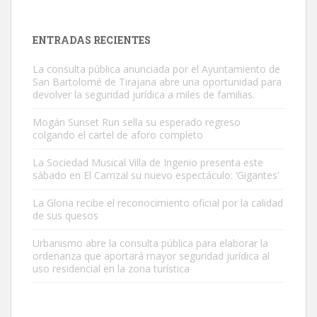
próximos días, ella incluida...
Leales.org » Gran Canaria
|
9.7.2025
ENTRADAS RECIENTES
La consulta pública anunciada por el Ayuntamiento de
San Bartolomé de Tirajana abre una oportunidad para
devolver la seguridad jurídica a miles de familias.
Mogán Sunset Run sella su esperado regreso
colgando el cartel de aforo completo
Gato manso encontrado
Este gato macho ha aparecido en la calle hace menos de un mes,
La Sociedad Musical Villa de Ingenio presenta este
sábado en El Carrizal su nuevo espectáculo: ‘Gigantes’
es muy manso y extremadamente cari...
Leales.org » Gran Canaria
|
9.7.2025
La Gloria recibe el reconocimiento oficial por la calidad
de sus quesos
Urbanismo abre la consulta pública para elaborar la
ordenanza que aportará mayor seguridad jurídica al
uso residencial en la zona turística
Adopción urgente