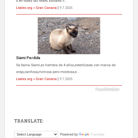
o en todas las redes sociales c...
Leales.org » Gran Canaria
|
9.7.2025
Siami Perdida
Se llama Siami,es hembra de 4 años,esterilizada con marca de
oreja,cariñosa,mimosa pero miedosa,e...
Leales.org » Gran Canaria
|
9.7.2025
TRANSLATE:
ADOPCIÓN URGENTE GATA TEROR GRAN CANARIA
Powered by
Translate
El ayuntamiento se va a llevar a Los Gatos callejeros de la zona los