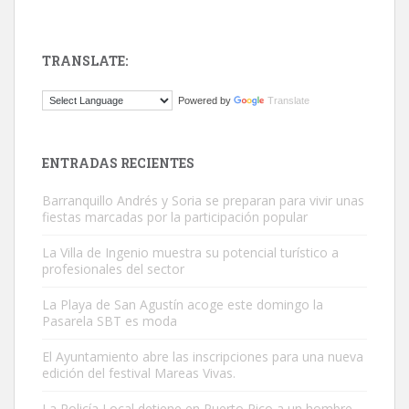
TRANSLATE:
ADOPCIÓN URGENTE GATA TEROR GRAN CANARIA
Powered by
Translate
El ayuntamiento se va a llevar a Los Gatos callejeros de la zona los
próximos días, ella incluida...
Leales.org » Gran Canaria
|
9.7.2025
ENTRADAS RECIENTES
Barranquillo Andrés y Soria se preparan para vivir unas
fiestas marcadas por la participación popular
La Villa de Ingenio muestra su potencial turístico a
profesionales del sector
Gato manso encontrado
La Playa de San Agustín acoge este domingo la
Este gato macho ha aparecido en la calle hace menos de un mes,
Pasarela SBT es moda
es muy manso y extremadamente cari...
El Ayuntamiento abre las inscripciones para una nueva
Leales.org » Gran Canaria
|
9.7.2025
edición del festival Mareas Vivas.
La Policía Local detiene en Puerto Rico a un hombre