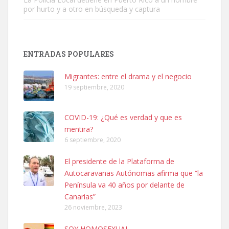
por hurto y a otro en búsqueda y captura
ENTRADAS POPULARES
Adopción urgente
Busco adopción responsable para mi perra. Pastor alemán,
Migrantes: entre el drama y el negocio
hembra, 4 años. Por motivos personales ...
19 septiembre, 2020
Leales.org » Gran Canaria
|
6.7.2025
COVID-19: ¿Qué es verdad y que es
mentira?
6 septiembre, 2020
El presidente de la Plataforma de
Autocaravanas Autónomas afirma que “la
SHIBA PERDIDO AVDA JOSE MESA Y LOPEZ
Península va 40 años por delante de
PERRO MACHO RAZA SHIBA CON MICROCHIP PERDIDO HOY
Canarias”
06/07/2025 ZONA MESA Y LOPEZ. ES MUY ASUSTADIZO
26 noviembre, 2023
Leales.org » Gran Canaria
|
6.7.2025
SOY HOMOSEXUAL