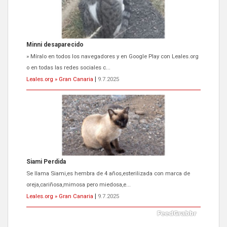
Siami Perdida
Se llama Siami,es hembra de 4 años,esterilizada con marca de
oreja,cariñosa,mimosa pero miedosa,e...
Leales.org » Gran Canaria
|
9.7.2025
ADOPCIÓN URGENTE GATA TEROR GRAN CANARIA
El ayuntamiento se va a llevar a Los Gatos callejeros de la zona los
próximos días, ella incluida...
Leales.org » Gran Canaria
|
9.7.2025