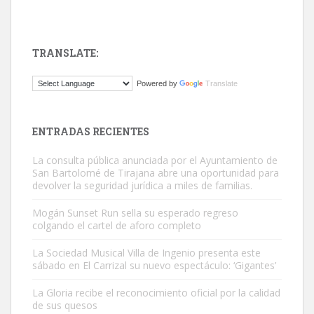
TRANSLATE:
Gato manso encontrado
Powered by
Translate
Este gato macho ha aparecido en la calle hace menos de un mes,
es muy manso y extremadamente cari...
Leales.org » Gran Canaria
|
9.7.2025
ENTRADAS RECIENTES
La consulta pública anunciada por el Ayuntamiento de
San Bartolomé de Tirajana abre una oportunidad para
devolver la seguridad jurídica a miles de familias.
Mogán Sunset Run sella su esperado regreso
colgando el cartel de aforo completo
Adopción urgente
Busco adopción responsable para mi perra. Pastor alemán,
La Sociedad Musical Villa de Ingenio presenta este
sábado en El Carrizal su nuevo espectáculo: ‘Gigantes’
hembra, 4 años. Por motivos personales ...
Leales.org » Gran Canaria
|
6.7.2025
La Gloria recibe el reconocimiento oficial por la calidad
de sus quesos