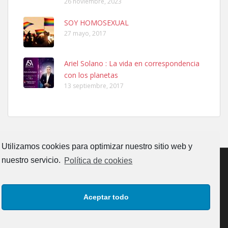
26 noviembre, 2023
SOY HOMOSEXUAL
27 mayo, 2017
Ariel Solano : La vida en correspondencia
Adopcion
con los planetas
Busco casa de acogida para mi perrita ya que por temas de trabajo
13 septiembre, 2017
no la puedo tener. Solo gente r...
Leales.org » Gran Canaria
|
4.7.2025
Utilizamos cookies para optimizar nuestro sitio web y
nuestro servicio.
Política de cookies
Gata joven encontrada
CONTACTO
AVISO LEGAL
POLÍTICA DE PRIVACIDAD
Gata joven encontrada en zona calle San Bernardo de Las Palmas
Aceptar todo
de Gran Canaria. Es una gata castr...
POLÍTICA DE COOKIES (UE)
Leales.org » Gran Canaria
|
4.7.2025
Copyrigth: Comunicaciones y Eventos Faro Canarias, S.L.U.