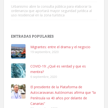
Urbanismo abre la consulta pública para elaborar la
ordenanza que aportará mayor seguridad jurídica al
uso residencial en la zona turística
SHIBA PERDIDO AVDA JOSE MESA Y LOPEZ
PERRO MACHO RAZA SHIBA CON MICROCHIP PERDIDO HOY
ENTRADAS POPULARES
06/07/2025 ZONA MESA Y LOPEZ. ES MUY ASUSTADIZO
Leales.org » Gran Canaria
|
6.7.2025
Migrantes: entre el drama y el negocio
19 septiembre, 2020
COVID-19: ¿Qué es verdad y que es
mentira?
6 septiembre, 2020
Ninfa perdida
El presidente de la Plataforma de
El día 5 se los perdió una ninfa papillera, asustada tiene miedo a la
Autocaravanas Autónomas afirma que “la
calle, se perdió por la zon...
Península va 40 años por delante de
Leales.org » Gran Canaria
|
6.7.2025
Canarias”