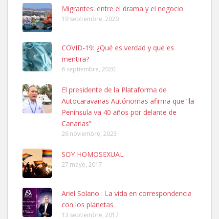
Leales.org » Gran Canaria
|
6.7.2025
Migrantes: entre el drama y el negocio
19 septiembre, 2020
COVID-19: ¿Qué es verdad y que es
mentira?
6 septiembre, 2020
SHIBA PERDIDO AVDA JOSE MESA Y LOPEZ
El presidente de la Plataforma de
PERRO MACHO RAZA SHIBA CON MICROCHIP PERDIDO HOY
Autocaravanas Autónomas afirma que “la
06/07/2025 ZONA MESA Y LOPEZ. ES MUY ASUSTADIZO
Península va 40 años por delante de
Leales.org » Gran Canaria
|
6.7.2025
Canarias”
26 noviembre, 2023
SOY HOMOSEXUAL
27 mayo, 2017
Ariel Solano : La vida en correspondencia
Ninfa perdida
con los planetas
El día 5 se los perdió una ninfa papillera, asustada tiene miedo a la
13 septiembre, 2017
calle, se perdió por la zon...