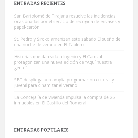
ENTRADAS RECIENTES
San Bartolomé de Tirajana resuelve las incidencias
ocasionadas por el servicio de recogida de envases y
papel-cartón
St. Pedro y Siroko amenizan este sábado El sueño de
una noche de verano en El Tablero
Gato manso encontrado
Este gato macho ha aparecido en la calle hace menos de un mes,
Historias que dan vida a Ingenio y El Carrizal
protagonizan una nueva edición de “Aquí nuestra
es muy manso y extremadamente cari...
gente”
Leales.org » Gran Canaria
|
9.7.2025
SBT despliega una amplia programación cultural y
juvenil para dinamizar el verano
La Concejalía de Vivienda impulsa la compra de 26
inmuebles en El Castillo del Romeral
Adopción urgente
Busco adopción responsable para mi perra. Pastor alemán,
ENTRADAS POPULARES
hembra, 4 años. Por motivos personales ...