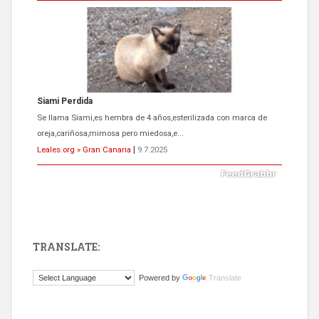
Siami Perdida
Se llama Siami,es hembra de 4 años,esterilizada con marca de
oreja,cariñosa,mimosa pero miedosa,e...
Leales.org » Gran Canaria
|
9.7.2025
TRANSLATE:
ADOPCIÓN URGENTE GATA TEROR GRAN CANARIA
Powered by
Translate
El ayuntamiento se va a llevar a Los Gatos callejeros de la zona los
próximos días, ella incluida...
Leales.org » Gran Canaria
|
9.7.2025