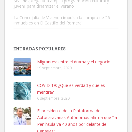
SBT despliega una amplia programación cultural y
juvenil para dinamizar el verano
La Concejalía de Vivienda impulsa la compra de 26
inmuebles en El Castillo del Romeral
Adopción urgente
Busco adopción responsable para mi perra. Pastor alemán,
ENTRADAS POPULARES
hembra, 4 años. Por motivos personales ...
Leales.org » Gran Canaria
|
6.7.2025
Migrantes: entre el drama y el negocio
19 septiembre, 2020
COVID-19: ¿Qué es verdad y que es
mentira?
6 septiembre, 2020
SHIBA PERDIDO AVDA JOSE MESA Y LOPEZ
El presidente de la Plataforma de
PERRO MACHO RAZA SHIBA CON MICROCHIP PERDIDO HOY
Autocaravanas Autónomas afirma que “la
06/07/2025 ZONA MESA Y LOPEZ. ES MUY ASUSTADIZO
Península va 40 años por delante de
Leales.org » Gran Canaria
|
6.7.2025
Canarias”