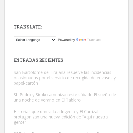
TRANSLATE:
ADOPCIÓN URGENTE GATA TEROR GRAN CANARIA
Powered by
Translate
El ayuntamiento se va a llevar a Los Gatos callejeros de la zona los
próximos días, ella incluida...
Leales.org » Gran Canaria
|
9.7.2025
ENTRADAS RECIENTES
San Bartolomé de Tirajana resuelve las incidencias
ocasionadas por el servicio de recogida de envases y
papel-cartón
St. Pedro y Siroko amenizan este sábado El sueño de
una noche de verano en El Tablero
Gato manso encontrado
Este gato macho ha aparecido en la calle hace menos de un mes,
Historias que dan vida a Ingenio y El Carrizal
protagonizan una nueva edición de “Aquí nuestra
es muy manso y extremadamente cari...
gente”
Leales.org » Gran Canaria
|
9.7.2025