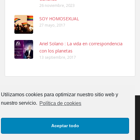
26 noviembre, 2023
SOY HOMOSEXUAL
27 mayo, 2017
Ariel Solano : La vida en correspondencia
Ninfa perdida
con los planetas
El día 5 se los perdió una ninfa papillera, asustada tiene miedo a la
13 septiembre, 2017
calle, se perdió por la zon...
Leales.org » Gran Canaria
|
6.7.2025
Utilizamos cookies para optimizar nuestro sitio web y
nuestro servicio.
Política de cookies
Adopcion
CONTACTO
AVISO LEGAL
POLÍTICA DE PRIVACIDAD
Busco casa de acogida para mi perrita ya que por temas de trabajo
Aceptar todo
no la puedo tener. Solo gente r...
POLÍTICA DE COOKIES (UE)
Leales.org » Gran Canaria
|
4.7.2025