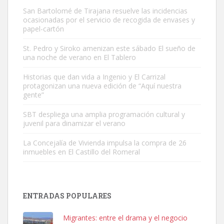
San Bartolomé de Tirajana resuelve las incidencias
ocasionadas por el servicio de recogida de envases y
papel-cartón
St. Pedro y Siroko amenizan este sábado El sueño de
una noche de verano en El Tablero
Gato manso encontrado
Este gato macho ha aparecido en la calle hace menos de un mes,
Historias que dan vida a Ingenio y El Carrizal
protagonizan una nueva edición de “Aquí nuestra
es muy manso y extremadamente cari...
gente”
Leales.org » Gran Canaria
|
9.7.2025
SBT despliega una amplia programación cultural y
juvenil para dinamizar el verano
La Concejalía de Vivienda impulsa la compra de 26
inmuebles en El Castillo del Romeral
Adopción urgente
Busco adopción responsable para mi perra. Pastor alemán,
ENTRADAS POPULARES
hembra, 4 años. Por motivos personales ...
Leales.org » Gran Canaria
|
6.7.2025
Migrantes: entre el drama y el negocio