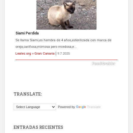
Siami Perdida
Se llama Siami,es hembra de 4 años,esterilizada con marca de
oreja,cariñosa,mimosa pero miedosa,e...
Leales.org » Gran Canaria
|
9.7.2025
TRANSLATE:
ADOPCIÓN URGENTE GATA TEROR GRAN CANARIA
Powered by
Translate
El ayuntamiento se va a llevar a Los Gatos callejeros de la zona los
próximos días, ella incluida...
Leales.org » Gran Canaria
|
9.7.2025
ENTRADAS RECIENTES