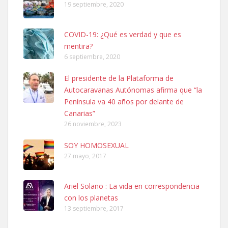
19 septiembre, 2020
COVID-19: ¿Qué es verdad y que es
mentira?
6 septiembre, 2020
SHIBA PERDIDO AVDA JOSE MESA Y LOPEZ
El presidente de la Plataforma de
PERRO MACHO RAZA SHIBA CON MICROCHIP PERDIDO HOY
Autocaravanas Autónomas afirma que “la
06/07/2025 ZONA MESA Y LOPEZ. ES MUY ASUSTADIZO
Península va 40 años por delante de
Leales.org » Gran Canaria
|
6.7.2025
Canarias”
26 noviembre, 2023
SOY HOMOSEXUAL
27 mayo, 2017
Ariel Solano : La vida en correspondencia
Ninfa perdida
con los planetas
El día 5 se los perdió una ninfa papillera, asustada tiene miedo a la
13 septiembre, 2017
calle, se perdió por la zon...
Leales.org » Gran Canaria
|
6.7.2025