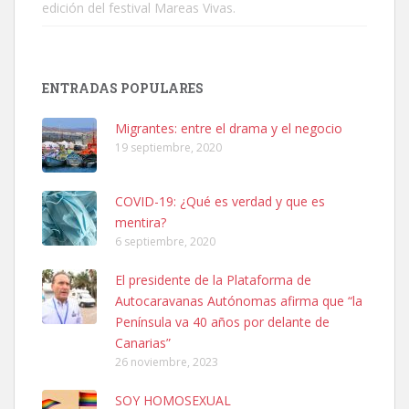
edición del festival Mareas Vivas.
Ninfa perdida
ENTRADAS POPULARES
El día 5 se los perdió una ninfa papillera, asustada tiene miedo a la
calle, se perdió por la zon...
Migrantes: entre el drama y el negocio
Leales.org » Gran Canaria
|
6.7.2025
19 septiembre, 2020
COVID-19: ¿Qué es verdad y que es
mentira?
6 septiembre, 2020
El presidente de la Plataforma de
Adopcion
Autocaravanas Autónomas afirma que “la
Busco casa de acogida para mi perrita ya que por temas de trabajo
Península va 40 años por delante de
no la puedo tener. Solo gente r...
Canarias”
Leales.org » Gran Canaria
|
4.7.2025
26 noviembre, 2023
SOY HOMOSEXUAL