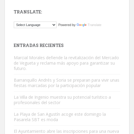
TRANSLATE:
Adopción urgente
Powered by
Translate
Busco adopción responsable para mi perra. Pastor alemán,
hembra, 4 años. Por motivos personales ...
Leales.org » Gran Canaria
|
6.7.2025
ENTRADAS RECIENTES
Marcial Morales defiende la revitalización del Mercado
de Vegueta y reclama más apoyo para garantizar su
futuro.
Barranquillo Andrés y Soria se preparan para vivir unas
fiestas marcadas por la participación popular
SHIBA PERDIDO AVDA JOSE MESA Y LOPEZ
PERRO MACHO RAZA SHIBA CON MICROCHIP PERDIDO HOY
La Villa de Ingenio muestra su potencial turístico a
profesionales del sector
06/07/2025 ZONA MESA Y LOPEZ. ES MUY ASUSTADIZO
Leales.org » Gran Canaria
|
6.7.2025
La Playa de San Agustín acoge este domingo la
Pasarela SBT es moda
El Ayuntamiento abre las inscripciones para una nueva