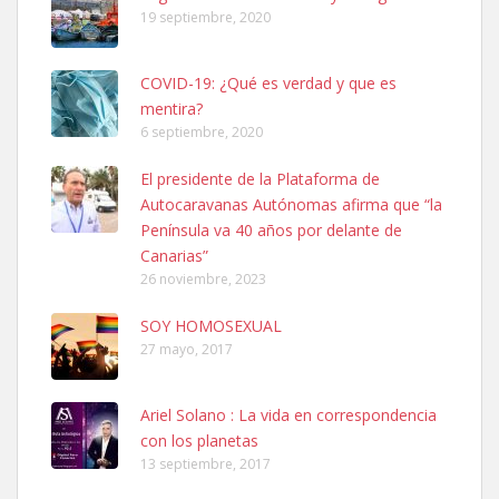
19 septiembre, 2020
COVID-19: ¿Qué es verdad y que es
mentira?
6 septiembre, 2020
Ninfa perdida
El presidente de la Plataforma de
El día 5 se los perdió una ninfa papillera, asustada tiene miedo a la
Autocaravanas Autónomas afirma que “la
calle, se perdió por la zon...
Península va 40 años por delante de
Leales.org » Gran Canaria
|
6.7.2025
Canarias”
26 noviembre, 2023
SOY HOMOSEXUAL
27 mayo, 2017
Ariel Solano : La vida en correspondencia
Adopcion
con los planetas
Busco casa de acogida para mi perrita ya que por temas de trabajo
13 septiembre, 2017
no la puedo tener. Solo gente r...