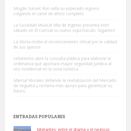
Mogán Sunset Run sella su esperado regreso
colgando el cartel de aforo completo
La Sociedad Musical Villa de Ingenio presenta este
sábado en El Carrizal su nuevo espectáculo: ‘Gigantes’
Adopción urgente
La Gloria recibe el reconocimiento oficial por la calidad
de sus quesos
Busco adopción responsable para mi perra. Pastor alemán,
hembra, 4 años. Por motivos personales ...
Urbanismo abre la consulta pública para elaborar la
Leales.org » Gran Canaria
|
6.7.2025
ordenanza que aportará mayor seguridad jurídica al
uso residencial en la zona turística
Marcial Morales defiende la revitalización del Mercado
de Vegueta y reclama más apoyo para garantizar su
futuro.
SHIBA PERDIDO AVDA JOSE MESA Y LOPEZ
PERRO MACHO RAZA SHIBA CON MICROCHIP PERDIDO HOY
ENTRADAS POPULARES
06/07/2025 ZONA MESA Y LOPEZ. ES MUY ASUSTADIZO
Leales.org » Gran Canaria
|
6.7.2025
Migrantes: entre el drama y el negocio