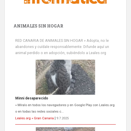
ANIMALES SIN HOGAR
Minni desaparecido
» Míralo en todos los navegadores y en Google Play con Leales.org
RED CANARIA DE ANIMALES SIN HOGAR » Adopta, no le
o en todas las redes sociales c...
abandones y cuídale responsablemente. Difunde aquí un
Leales.org » Gran Canaria
|
9.7.2025
animal perdido o en adopción, subiéndolo a Leales.org
Siami Perdida
Se llama Siami,es hembra de 4 años,esterilizada con marca de
oreja,cariñosa,mimosa pero miedosa,e...
Leales.org » Gran Canaria
|
9.7.2025