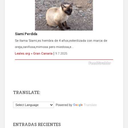
ADOPCIÓN URGENTE GATA TEROR GRAN CANARIA
El ayuntamiento se va a llevar a Los Gatos callejeros de la zona los
próximos días, ella incluida...
Leales.org » Gran Canaria
|
9.7.2025
TRANSLATE:
Gato manso encontrado
Powered by
Translate
Este gato macho ha aparecido en la calle hace menos de un mes,
es muy manso y extremadamente cari...
Leales.org » Gran Canaria
|
9.7.2025
ENTRADAS RECIENTES