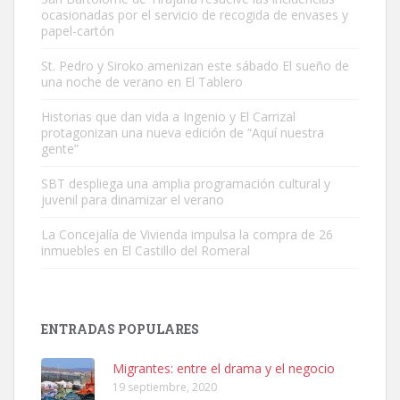
ocasionadas por el servicio de recogida de envases y
papel-cartón
St. Pedro y Siroko amenizan este sábado El sueño de
una noche de verano en El Tablero
Gato manso encontrado
Este gato macho ha aparecido en la calle hace menos de un mes,
Historias que dan vida a Ingenio y El Carrizal
protagonizan una nueva edición de “Aquí nuestra
es muy manso y extremadamente cari...
gente”
Leales.org » Gran Canaria
|
9.7.2025
SBT despliega una amplia programación cultural y
juvenil para dinamizar el verano
La Concejalía de Vivienda impulsa la compra de 26
inmuebles en El Castillo del Romeral
Adopción urgente
Busco adopción responsable para mi perra. Pastor alemán,
ENTRADAS POPULARES
hembra, 4 años. Por motivos personales ...
Leales.org » Gran Canaria
|
6.7.2025
Migrantes: entre el drama y el negocio
19 septiembre, 2020