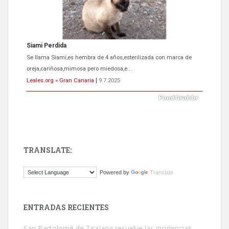
Siami Perdida
Se llama Siami,es hembra de 4 años,esterilizada con marca de
oreja,cariñosa,mimosa pero miedosa,e...
Leales.org » Gran Canaria
|
9.7.2025
TRANSLATE:
ADOPCIÓN URGENTE GATA TEROR GRAN CANARIA
Powered by
Translate
El ayuntamiento se va a llevar a Los Gatos callejeros de la zona los
próximos días, ella incluida...
Leales.org » Gran Canaria
|
9.7.2025
ENTRADAS RECIENTES
San Bartolomé de Tirajana resuelve las incidencias