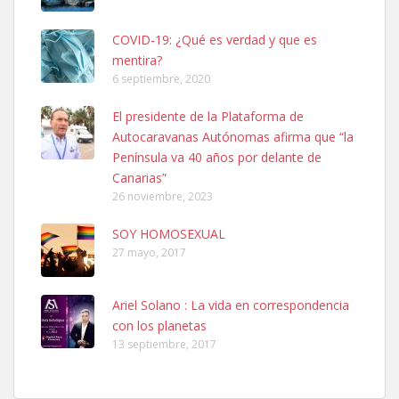
COVID-19: ¿Qué es verdad y que es
mentira?
6 septiembre, 2020
SHIBA PERDIDO AVDA JOSE MESA Y LOPEZ
El presidente de la Plataforma de
PERRO MACHO RAZA SHIBA CON MICROCHIP PERDIDO HOY
Autocaravanas Autónomas afirma que “la
06/07/2025 ZONA MESA Y LOPEZ. ES MUY ASUSTADIZO
Península va 40 años por delante de
Leales.org » Gran Canaria
|
6.7.2025
Canarias”
26 noviembre, 2023
SOY HOMOSEXUAL
27 mayo, 2017
Ariel Solano : La vida en correspondencia
Ninfa perdida
con los planetas
El día 5 se los perdió una ninfa papillera, asustada tiene miedo a la
13 septiembre, 2017
calle, se perdió por la zon...
Leales.org » Gran Canaria
|
6.7.2025