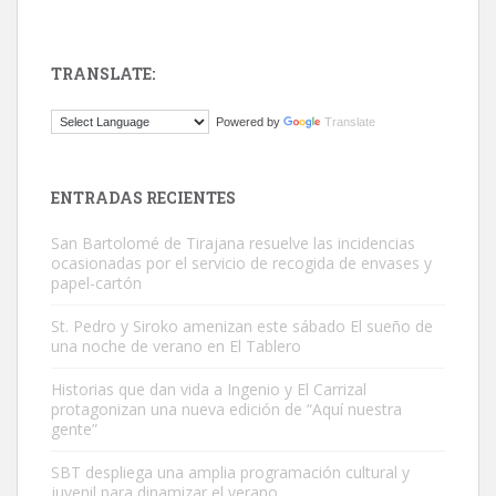
TRANSLATE:
Gato manso encontrado
Powered by
Translate
Este gato macho ha aparecido en la calle hace menos de un mes,
es muy manso y extremadamente cari...
Leales.org » Gran Canaria
|
9.7.2025
ENTRADAS RECIENTES
San Bartolomé de Tirajana resuelve las incidencias
ocasionadas por el servicio de recogida de envases y
papel-cartón
St. Pedro y Siroko amenizan este sábado El sueño de
una noche de verano en El Tablero
Adopción urgente
Busco adopción responsable para mi perra. Pastor alemán,
Historias que dan vida a Ingenio y El Carrizal
protagonizan una nueva edición de “Aquí nuestra
hembra, 4 años. Por motivos personales ...
gente”
Leales.org » Gran Canaria
|
6.7.2025
SBT despliega una amplia programación cultural y
juvenil para dinamizar el verano