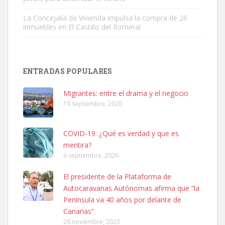
La Concejalía de Vivienda impulsa la compra de 26
inmuebles en El Castillo del Romeral
SHIBA PERDIDO AVDA JOSE MESA Y LOPEZ
PERRO MACHO RAZA SHIBA CON MICROCHIP PERDIDO HOY
ENTRADAS POPULARES
06/07/2025 ZONA MESA Y LOPEZ. ES MUY ASUSTADIZO
Leales.org » Gran Canaria
|
6.7.2025
Migrantes: entre el drama y el negocio
19 septiembre, 2020
COVID-19: ¿Qué es verdad y que es
mentira?
6 septiembre, 2020
Ninfa perdida
El presidente de la Plataforma de
El día 5 se los perdió una ninfa papillera, asustada tiene miedo a la
Autocaravanas Autónomas afirma que “la
calle, se perdió por la zon...
Península va 40 años por delante de
Leales.org » Gran Canaria
|
6.7.2025
Canarias”
26 noviembre, 2023