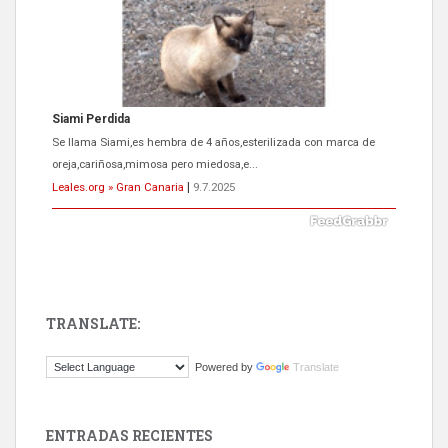
Siami Perdida
Se llama Siami,es hembra de 4 años,esterilizada con marca de
oreja,cariñosa,mimosa pero miedosa,e...
Leales.org » Gran Canaria
|
9.7.2025
TRANSLATE:
ADOPCIÓN URGENTE GATA TEROR GRAN CANARIA
Powered by
Translate
El ayuntamiento se va a llevar a Los Gatos callejeros de la zona los
próximos días, ella incluida...
Leales.org » Gran Canaria
|
9.7.2025
ENTRADAS RECIENTES