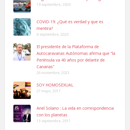
19 septiembre, 2020
COVID-19: ¿Qué es verdad y que es
mentira?
6 septiembre, 2020
SHIBA PERDIDO AVDA JOSE MESA Y LOPEZ
El presidente de la Plataforma de
PERRO MACHO RAZA SHIBA CON MICROCHIP PERDIDO HOY
Autocaravanas Autónomas afirma que “la
06/07/2025 ZONA MESA Y LOPEZ. ES MUY ASUSTADIZO
Península va 40 años por delante de
Leales.org » Gran Canaria
|
6.7.2025
Canarias”
26 noviembre, 2023
SOY HOMOSEXUAL
27 mayo, 2017
Ariel Solano : La vida en correspondencia
Ninfa perdida
con los planetas
El día 5 se los perdió una ninfa papillera, asustada tiene miedo a la
13 septiembre, 2017
calle, se perdió por la zon...
Leales.org » Gran Canaria
|
6.7.2025