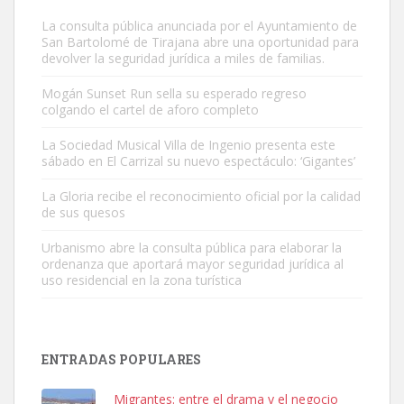
La consulta pública anunciada por el Ayuntamiento de
San Bartolomé de Tirajana abre una oportunidad para
devolver la seguridad jurídica a miles de familias.
Mogán Sunset Run sella su esperado regreso
colgando el cartel de aforo completo
Gato manso encontrado
Este gato macho ha aparecido en la calle hace menos de un mes,
La Sociedad Musical Villa de Ingenio presenta este
sábado en El Carrizal su nuevo espectáculo: ‘Gigantes’
es muy manso y extremadamente cari...
Leales.org » Gran Canaria
|
9.7.2025
La Gloria recibe el reconocimiento oficial por la calidad
de sus quesos
Urbanismo abre la consulta pública para elaborar la
ordenanza que aportará mayor seguridad jurídica al
uso residencial en la zona turística
Adopción urgente
Busco adopción responsable para mi perra. Pastor alemán,
ENTRADAS POPULARES
hembra, 4 años. Por motivos personales ...
Leales.org » Gran Canaria
|
6.7.2025
Migrantes: entre el drama y el negocio