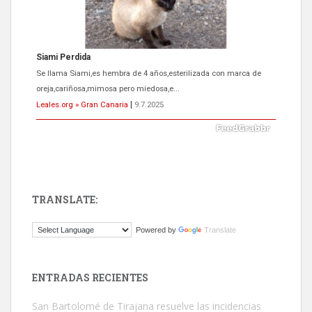
Siami Perdida
Se llama Siami,es hembra de 4 años,esterilizada con marca de
oreja,cariñosa,mimosa pero miedosa,e...
Leales.org » Gran Canaria
|
9.7.2025
TRANSLATE:
ADOPCIÓN URGENTE GATA TEROR GRAN CANARIA
Powered by
Translate
El ayuntamiento se va a llevar a Los Gatos callejeros de la zona los
próximos días, ella incluida...
Leales.org » Gran Canaria
|
9.7.2025
ENTRADAS RECIENTES
San Bartolomé de Tirajana resuelve las incidencias