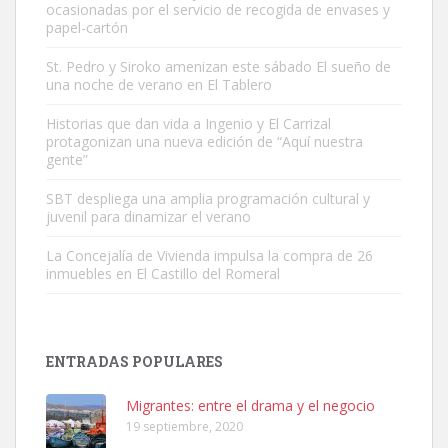
ocasionadas por el servicio de recogida de envases y
papel-cartón
St. Pedro y Siroko amenizan este sábado El sueño de
una noche de verano en El Tablero
Gato manso encontrado
Este gato macho ha aparecido en la calle hace menos de un mes,
Historias que dan vida a Ingenio y El Carrizal
protagonizan una nueva edición de “Aquí nuestra
es muy manso y extremadamente cari...
gente”
Leales.org » Gran Canaria
|
9.7.2025
SBT despliega una amplia programación cultural y
juvenil para dinamizar el verano
La Concejalía de Vivienda impulsa la compra de 26
inmuebles en El Castillo del Romeral
Adopción urgente
Busco adopción responsable para mi perra. Pastor alemán,
ENTRADAS POPULARES
hembra, 4 años. Por motivos personales ...
Leales.org » Gran Canaria
|
6.7.2025
Migrantes: entre el drama y el negocio
19 septiembre, 2020