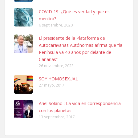
COVID-19: ¿Qué es verdad y que es
mentira?
6 septiembre, 2020
SHIBA PERDIDO AVDA JOSE MESA Y LOPEZ
El presidente de la Plataforma de
PERRO MACHO RAZA SHIBA CON MICROCHIP PERDIDO HOY
Autocaravanas Autónomas afirma que “la
06/07/2025 ZONA MESA Y LOPEZ. ES MUY ASUSTADIZO
Península va 40 años por delante de
Leales.org » Gran Canaria
|
6.7.2025
Canarias”
26 noviembre, 2023
SOY HOMOSEXUAL
27 mayo, 2017
Ariel Solano : La vida en correspondencia
Ninfa perdida
con los planetas
El día 5 se los perdió una ninfa papillera, asustada tiene miedo a la
13 septiembre, 2017
calle, se perdió por la zon...
Leales.org » Gran Canaria
|
6.7.2025